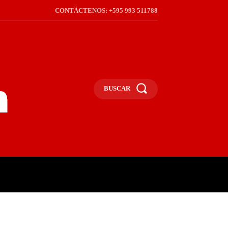
CONTÁCTENOS: +595 993 511788
BUSCAR
ICA
REGIÓN
FRONTERA
S