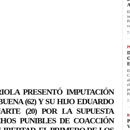
E
i
P
c
7 
P
D
O
E
E
C
a
e
p
RIOLA PRESENTÓ IMPUTACIÓN
P
ENA (62) Y SU HIJO EDUARDO
7 
ARTE (20) POR LA SUPUESTA
R
CHOS PUNIBLES DE COACCIÓN
P
V