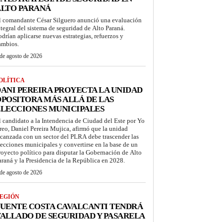
ALTO PARANÁ
l comandante César Silguero anunció una evaluación
ntegral del sistema de seguridad de Alto Paraná.
odrían aplicarse nuevas estrategias, refuerzos y
ambios.
de agosto de 2026
OLÍTICA
ANI PEREIRA PROYECTA LA UNIDAD
POSITORA MÁS ALLÁ DE LAS
LECCIONES MUNICIPALES
l candidato a la Intendencia de Ciudad del Este por Yo
reo, Daniel Pereira Mujica, afirmó que la unidad
lcanzada con un sector del PLRA debe trascender las
lecciones municipales y convertirse en la base de un
royecto político para disputar la Gobernación de Alto
araná y la Presidencia de la República en 2028.
de agosto de 2026
EGIÓN
UENTE COSTA CAVALCANTI TENDRÁ
ALLADO DE SEGURIDAD Y PASARELA