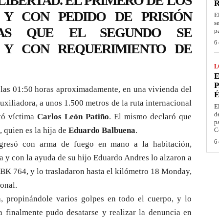
LIBERTAD. EL PRIMERO DE LOS
 Y CON PEDIDO DE PRISIÓN
E
s
TRAS QUE EL SEGUNDO SE
p
6 
 Y CON REQUERIMIENTO DE
L
E
P
a las 01:50 horas aproximadamente, en una vivienda del
É
xiliadora, a unos 1.500 metros de la ruta internacional
E
d
tó víctima
Carlos León Patiño
. El mismo declaró que
p
 quien es la hija de
Eduardo Balbuena
.
C
6 
gresó con arma de fuego en mano a la habitación,
 y con la ayuda de su hijo Eduardo Andres lo alzaron a
BK 764, y lo trasladaron hasta el kilómetro 18 Monday,
ional.
a, propinándole varios golpes en todo el cuerpo, y lo
a finalmente pudo desatarse y realizar la denuncia en