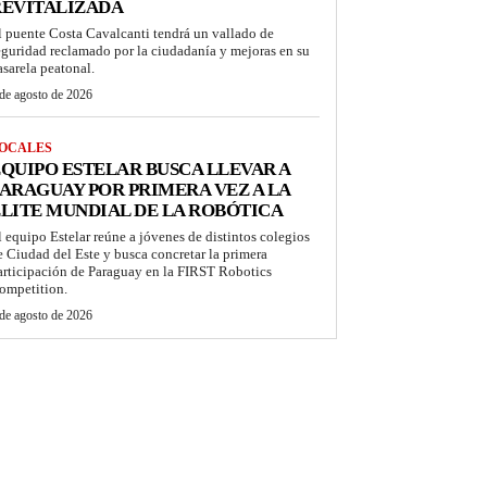
REVITALIZADA
l puente Costa Cavalcanti tendrá un vallado de
eguridad reclamado por la ciudadanía y mejoras en su
asarela peatonal.
de agosto de 2026
OCALES
QUIPO ESTELAR BUSCA LLEVAR A
ARAGUAY POR PRIMERA VEZ A LA
LITE MUNDIAL DE LA ROBÓTICA
l equipo Estelar reúne a jóvenes de distintos colegios
e Ciudad del Este y busca concretar la primera
articipación de Paraguay en la FIRST Robotics
ompetition.
de agosto de 2026