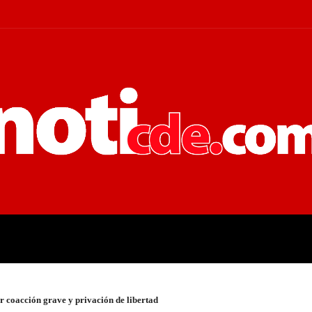
 JUDICIALES
ECONOMÍA
POLÍT
r coacción grave y privación de libertad