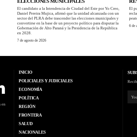
ELECCIONES MUNICIPALES
RE
El candidato a la Intendencia de Ciudad del Este por Yo Creo,
El p
Daniel Pereira Mujica, afirmó que la unidad alcanzada con un
recl
sector del PLRA debe trascender las elecciones municipales y
peat
convertirse en la base de un proyecto político para disputar la
6 de 
Gobernación de Alto Paraná y la Presidencia de la República
en 2028.
7 de agosto de 2026
INICIO
SUB
POLICIALES Y JUDICIALES
Recib
ECONOMÍA
POLÍTICA
s en
REGIÓN
FRONTERA
SALUD
NACIONALES