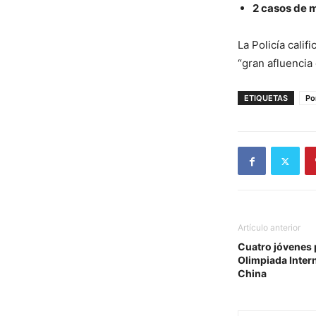
2 casos de m
La Policía cali
“gran afluencia
ETIQUETAS
Po
Artículo anterior
Cuatro jóvenes 
Olimpiada Inter
China