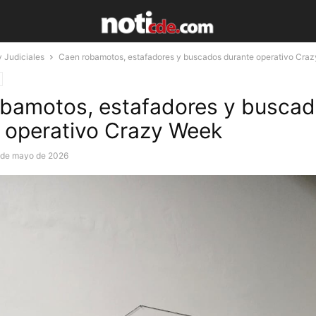
y Judiciales
Caen robamotos, estafadores y buscados durante operativo Cra
bamotos, estafadores y busca
 operativo Crazy Week
 de mayo de 2026