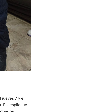
 jueves 7 y el
. El despliegue
 robados
,