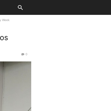
zy Week
dos
0