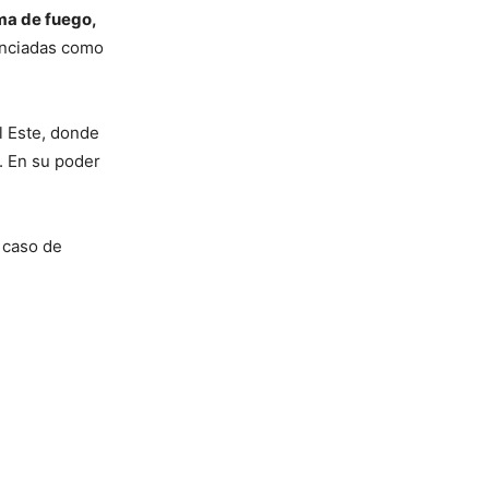
ma de fuego,
unciadas como
l Este, donde
. En su poder
 caso de