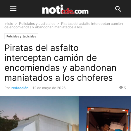
Inicio
Policiales y Judiciales
Piratas del asfalto interceptan camión
de encomiendas y abandonan maniatados a los...
Policiales y Judiciales
Piratas del asfalto
interceptan camión de
encomiendas y abandonan
maniatados a los choferes
0
Por
redacción
-
12 de mayo de 2026