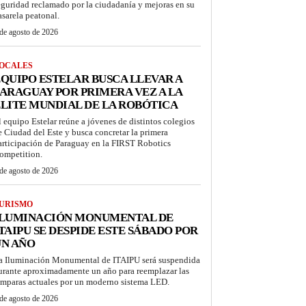
eguridad reclamado por la ciudadanía y mejoras en su
asarela peatonal.
de agosto de 2026
OCALES
QUIPO ESTELAR BUSCA LLEVAR A
ARAGUAY POR PRIMERA VEZ A LA
LITE MUNDIAL DE LA ROBÓTICA
l equipo Estelar reúne a jóvenes de distintos colegios
e Ciudad del Este y busca concretar la primera
articipación de Paraguay en la FIRST Robotics
ompetition.
de agosto de 2026
URISMO
ILUMINACIÓN MONUMENTAL DE
TAIPU SE DESPIDE ESTE SÁBADO POR
UN AÑO
a Iluminación Monumental de ITAIPU será suspendida
urante aproximadamente un año para reemplazar las
ámparas actuales por un moderno sistema LED.
de agosto de 2026