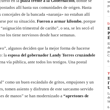
currió en la
plaza frente a la Gobernación
, donde se
s
p
apostados allí hasta sus comunidades de origen. Hasta
6 
s concejales de la bancada «naranja» no estaban allí
arse por su situación.
Fueron a armar kilombo
, porque
L
“asignación trimestral de cariño”, o sea, se les secó el
E
P
 eso los tiene nerviosos desde hace semanas.
É
E
d
ivo”, algunos deciden que la mejor forma de hacerse
p
o: la
esposa del gobernador Landy Torres cruzándole
C
lena vía pública, ante todos los testigos. Una postal
6 
T
nal” como un buen escándalo de gritos, empujones y un
I
es, tomen asiento y disfruten de este sarcasmo servido
L
tones de manos” se han modernizado a
“apretones de
d
l
6 