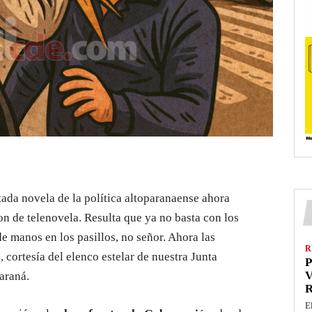
ada novela de la política altoparanaense ahora
n de telenovela. Resulta que ya no basta con los
e manos en los pasillos, no señor. Ahora las
R
s
, cortesía del elenco estelar de nuestra Junta
P
V
araná.
E