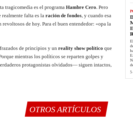
sta tragicomedia es el programa
Hambre Cero
. Pero
P
 realmente falta es la
ración de fondos
, y cuando esa
D
M
en revoltosos de hoy. Para el buen entendedor: «opa la
I
E
d
sfrazados de principios y un
reality show político
que
h
E
 Porque mientras los políticos se reparten golpes y
N
verdaderos protagonistas olvidados— siguen intactos,
d
5 
OTROS ARTÍCULOS