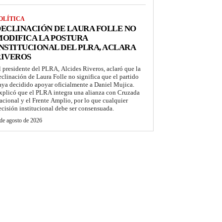
OLÍTICA
ECLINACIÓN DE LAURA FOLLE NO
ODIFICA LA POSTURA
NSTITUCIONAL DEL PLRA, ACLARA
RIVEROS
l presidente del PLRA, Alcides Riveros, aclaró que la
eclinación de Laura Folle no significa que el partido
aya decidido apoyar oficialmente a Daniel Mujica.
xplicó que el PLRA integra una alianza con Cruzada
acional y el Frente Amplio, por lo que cualquier
ecisión institucional debe ser consensuada.
de agosto de 2026