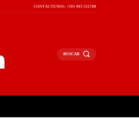
CONTÁCTENOS: +595 993 511788
BUSCAR
ICA
REGIÓN
FRONTERA
S