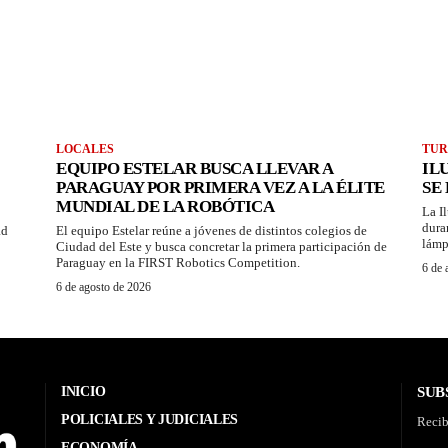
LOCALES
TUR
EQUIPO ESTELAR BUSCA LLEVAR A
IL
PARAGUAY POR PRIMERA VEZ A LA ÉLITE
SE
MUNDIAL DE LA ROBÓTICA
La I
dura
ad
El equipo Estelar reúne a jóvenes de distintos colegios de
lámp
Ciudad del Este y busca concretar la primera participación de
Paraguay en la FIRST Robotics Competition.
6 de 
6 de agosto de 2026
INICIO
SUB
POLICIALES Y JUDICIALES
Recib
ECONOMÍA