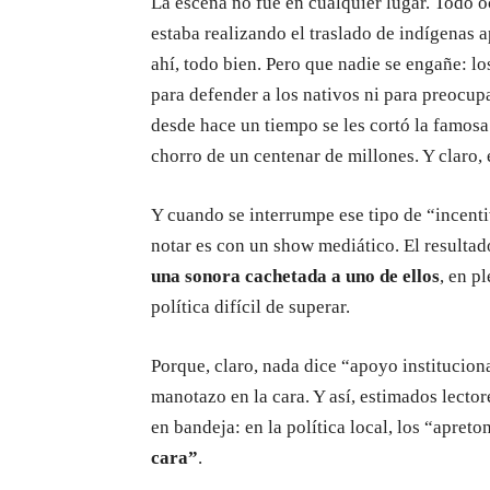
La escena no fue en cualquier lugar. Todo o
estaba realizando el traslado de indígenas 
ahí, todo bien. Pero que nadie se engañe: lo
para defender a los nativos ni para preocup
desde hace un tiempo se les cortó la famosa 
chorro de un centenar de millones. Y claro,
Y cuando se interrumpe ese tipo de “incent
notar es con un show mediático. El resultad
una sonora cachetada a uno de ellos
, en p
política difícil de superar.
Porque, claro, nada dice “apoyo institucio
manotazo en la cara. Y así, estimados lector
en bandeja: en la política local, los “apre
cara”
.