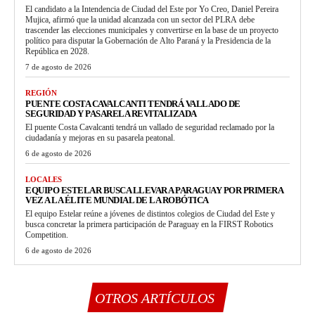
El candidato a la Intendencia de Ciudad del Este por Yo Creo, Daniel Pereira
Mujica, afirmó que la unidad alcanzada con un sector del PLRA debe
trascender las elecciones municipales y convertirse en la base de un proyecto
político para disputar la Gobernación de Alto Paraná y la Presidencia de la
República en 2028.
7 de agosto de 2026
REGIÓN
PUENTE COSTA CAVALCANTI TENDRÁ VALLADO DE
SEGURIDAD Y PASARELA REVITALIZADA
El puente Costa Cavalcanti tendrá un vallado de seguridad reclamado por la
ciudadanía y mejoras en su pasarela peatonal.
6 de agosto de 2026
LOCALES
EQUIPO ESTELAR BUSCA LLEVAR A PARAGUAY POR PRIMERA
VEZ A LA ÉLITE MUNDIAL DE LA ROBÓTICA
El equipo Estelar reúne a jóvenes de distintos colegios de Ciudad del Este y
busca concretar la primera participación de Paraguay en la FIRST Robotics
Competition.
6 de agosto de 2026
OTROS ARTÍCULOS