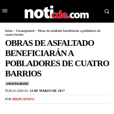
Inicio
Uncategorized
Obras de asfaltado beneficiarán a pobladores de
cuatro barrios
OBRAS DE ASFALTADO
BENEFICIARÁN A
POBLADORES DE CUATRO
BARRIOS
UNCATEGORIZED
PUBLICADO EL
14 DE MARZO DE 2017
POR
DD2PLNFHYG