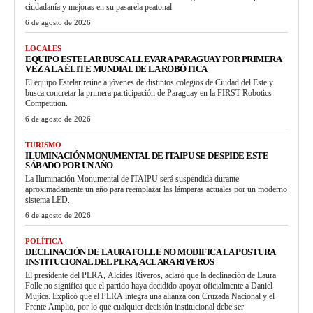
ciudadanía y mejoras en su pasarela peatonal.
6 de agosto de 2026
LOCALES
EQUIPO ESTELAR BUSCA LLEVAR A PARAGUAY POR PRIMERA
VEZ A LA ÉLITE MUNDIAL DE LA ROBÓTICA
El equipo Estelar reúne a jóvenes de distintos colegios de Ciudad del Este y
busca concretar la primera participación de Paraguay en la FIRST Robotics
Competition.
6 de agosto de 2026
TURISMO
ILUMINACIÓN MONUMENTAL DE ITAIPU SE DESPIDE ESTE
SÁBADO POR UN AÑO
La Iluminación Monumental de ITAIPU será suspendida durante
aproximadamente un año para reemplazar las lámparas actuales por un moderno
sistema LED.
6 de agosto de 2026
POLÍTICA
DECLINACIÓN DE LAURA FOLLE NO MODIFICA LA POSTURA
INSTITUCIONAL DEL PLRA, ACLARA RIVEROS
El presidente del PLRA, Alcides Riveros, aclaró que la declinación de Laura
Folle no significa que el partido haya decidido apoyar oficialmente a Daniel
Mujica. Explicó que el PLRA integra una alianza con Cruzada Nacional y el
Frente Amplio, por lo que cualquier decisión institucional debe ser