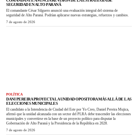
COMANDANTE ANUNCIA REVISIÓN DE LA ESTRATEGIA DE
SEGURIDAD EN ALTO PARANÁ
El comandante César Silguero anunció una evaluación integral del sistema de
seguridad de Alto Paraná. Podrían aplicarse nuevas estrategias, refuerzos y cambios.
7 de agosto de 2026
POLÍTICA
DANI PEREIRA PROYECTA LA UNIDAD OPOSITORA MÁS ALLÁ DE LAS
ELECCIONES MUNICIPALES
El candidato a la Intendencia de Ciudad del Este por Yo Creo, Daniel Pereira Mujica,
afirmó que la unidad alcanzada con un sector del PLRA debe trascender las elecciones
municipales y convertirse en la base de un proyecto político para disputar la
Gobernación de Alto Paraná y la Presidencia de la República en 2028.
7 de agosto de 2026