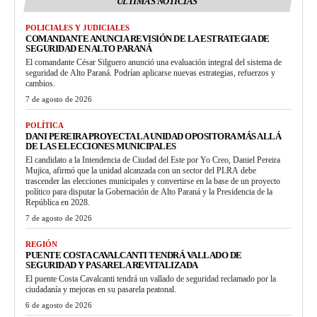
ULTIMAS NOTICIAS
POLICIALES Y JUDICIALES
COMANDANTE ANUNCIA REVISIÓN DE LA ESTRATEGIA DE
SEGURIDAD EN ALTO PARANÁ
El comandante César Silguero anunció una evaluación integral del sistema de
seguridad de Alto Paraná. Podrían aplicarse nuevas estrategias, refuerzos y
cambios.
7 de agosto de 2026
POLÍTICA
DANI PEREIRA PROYECTA LA UNIDAD OPOSITORA MÁS ALLÁ
DE LAS ELECCIONES MUNICIPALES
El candidato a la Intendencia de Ciudad del Este por Yo Creo, Daniel Pereira
Mujica, afirmó que la unidad alcanzada con un sector del PLRA debe
trascender las elecciones municipales y convertirse en la base de un proyecto
político para disputar la Gobernación de Alto Paraná y la Presidencia de la
República en 2028.
7 de agosto de 2026
REGIÓN
PUENTE COSTA CAVALCANTI TENDRÁ VALLADO DE
SEGURIDAD Y PASARELA REVITALIZADA
El puente Costa Cavalcanti tendrá un vallado de seguridad reclamado por la
ciudadanía y mejoras en su pasarela peatonal.
6 de agosto de 2026