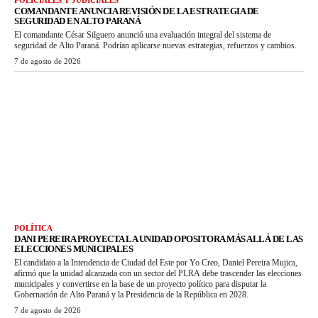
POLICIALES Y JUDICIALES
COMANDANTE ANUNCIA REVISIÓN DE LA ESTRATEGIA DE
SEGURIDAD EN ALTO PARANÁ
El comandante César Silguero anunció una evaluación integral del sistema de
seguridad de Alto Paraná. Podrían aplicarse nuevas estrategias, refuerzos y cambios.
7 de agosto de 2026
POLÍTICA
DANI PEREIRA PROYECTA LA UNIDAD OPOSITORA MÁS ALLÁ DE LAS
ELECCIONES MUNICIPALES
El candidato a la Intendencia de Ciudad del Este por Yo Creo, Daniel Pereira Mujica,
afirmó que la unidad alcanzada con un sector del PLRA debe trascender las elecciones
municipales y convertirse en la base de un proyecto político para disputar la
Gobernación de Alto Paraná y la Presidencia de la República en 2028.
7 de agosto de 2026