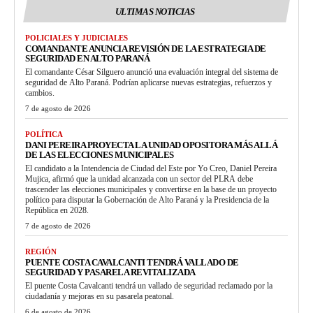
ULTIMAS NOTICIAS
POLICIALES Y JUDICIALES
COMANDANTE ANUNCIA REVISIÓN DE LA ESTRATEGIA DE
SEGURIDAD EN ALTO PARANÁ
El comandante César Silguero anunció una evaluación integral del sistema de
seguridad de Alto Paraná. Podrían aplicarse nuevas estrategias, refuerzos y
cambios.
7 de agosto de 2026
POLÍTICA
DANI PEREIRA PROYECTA LA UNIDAD OPOSITORA MÁS ALLÁ
DE LAS ELECCIONES MUNICIPALES
El candidato a la Intendencia de Ciudad del Este por Yo Creo, Daniel Pereira
Mujica, afirmó que la unidad alcanzada con un sector del PLRA debe
trascender las elecciones municipales y convertirse en la base de un proyecto
político para disputar la Gobernación de Alto Paraná y la Presidencia de la
República en 2028.
7 de agosto de 2026
REGIÓN
PUENTE COSTA CAVALCANTI TENDRÁ VALLADO DE
SEGURIDAD Y PASARELA REVITALIZADA
El puente Costa Cavalcanti tendrá un vallado de seguridad reclamado por la
ciudadanía y mejoras en su pasarela peatonal.
6 de agosto de 2026