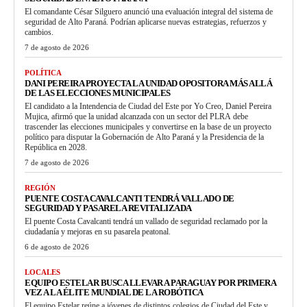
El comandante César Silguero anunció una evaluación integral del sistema de
seguridad de Alto Paraná. Podrían aplicarse nuevas estrategias, refuerzos y
cambios.
7 de agosto de 2026
POLÍTICA
DANI PEREIRA PROYECTA LA UNIDAD OPOSITORA MÁS ALLÁ
DE LAS ELECCIONES MUNICIPALES
El candidato a la Intendencia de Ciudad del Este por Yo Creo, Daniel Pereira
Mujica, afirmó que la unidad alcanzada con un sector del PLRA debe
trascender las elecciones municipales y convertirse en la base de un proyecto
político para disputar la Gobernación de Alto Paraná y la Presidencia de la
República en 2028.
7 de agosto de 2026
REGIÓN
PUENTE COSTA CAVALCANTI TENDRÁ VALLADO DE
SEGURIDAD Y PASARELA REVITALIZADA
El puente Costa Cavalcanti tendrá un vallado de seguridad reclamado por la
ciudadanía y mejoras en su pasarela peatonal.
6 de agosto de 2026
LOCALES
EQUIPO ESTELAR BUSCA LLEVAR A PARAGUAY POR PRIMERA
VEZ A LA ÉLITE MUNDIAL DE LA ROBÓTICA
El equipo Estelar reúne a jóvenes de distintos colegios de Ciudad del Este y