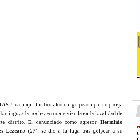
IAS
. Una mujer fue brutalmente golpeada por su pareja
l domingo, a la noche, en una vivienda en la localidad de
ste distrito. El denunciado como agresor,
Herminio
P
es Lezcan
o (27), se dio a la fuga tras golpear a su
L