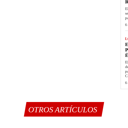
E
s
p
6 
L
E
P
É
E
d
p
C
6 
OTROS ARTÍCULOS