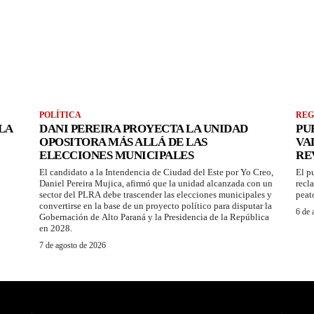
POLÍTICA
REG
LA
DANI PEREIRA PROYECTA LA UNIDAD
PU
OPOSITORA MÁS ALLÁ DE LAS
VA
ELECCIONES MUNICIPALES
RE
El candidato a la Intendencia de Ciudad del Este por Yo Creo,
El p
Daniel Pereira Mujica, afirmó que la unidad alcanzada con un
recl
sector del PLRA debe trascender las elecciones municipales y
peat
convertirse en la base de un proyecto político para disputar la
6 de 
Gobernación de Alto Paraná y la Presidencia de la República
en 2028.
7 de agosto de 2026