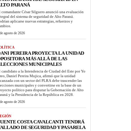
ALTO PARANÁ
l comandante César Silguero anunció una evaluación
ntegral del sistema de seguridad de Alto Paraná.
odrían aplicarse nuevas estrategias, refuerzos y
ambios.
de agosto de 2026
OLÍTICA
ANI PEREIRA PROYECTA LA UNIDAD
POSITORA MÁS ALLÁ DE LAS
LECCIONES MUNICIPALES
l candidato a la Intendencia de Ciudad del Este por Yo
reo, Daniel Pereira Mujica, afirmó que la unidad
lcanzada con un sector del PLRA debe trascender las
lecciones municipales y convertirse en la base de un
royecto político para disputar la Gobernación de Alto
araná y la Presidencia de la República en 2028.
de agosto de 2026
EGIÓN
UENTE COSTA CAVALCANTI TENDRÁ
ALLADO DE SEGURIDAD Y PASARELA