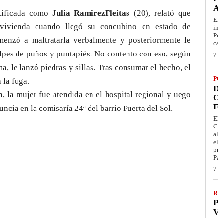
tificada como
Julia RamirezFleitas
(20), relató que
E
vivienda cuando llegó su concubino en estado de
i
P
menzó a maltratarla verbalmente y posteriormente le
c
lpes de puños y puntapiés. No contento con eso, según
7 
ima, le lanzó piedras y sillas. Tras consumar el hecho, el
P
 la fuga.
D
n, la mujer fue atendida en el hospital regional y uego
O
E
uncia en la comisaría 24ª del barrio Puerta del Sol.
E
C
a
e
p
P
7 
R
P
V