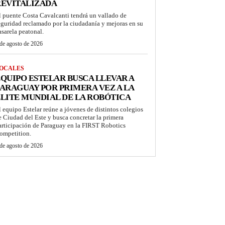
REVITALIZADA
l puente Costa Cavalcanti tendrá un vallado de
eguridad reclamado por la ciudadanía y mejoras en su
asarela peatonal.
de agosto de 2026
OCALES
QUIPO ESTELAR BUSCA LLEVAR A
ARAGUAY POR PRIMERA VEZ A LA
LITE MUNDIAL DE LA ROBÓTICA
l equipo Estelar reúne a jóvenes de distintos colegios
e Ciudad del Este y busca concretar la primera
articipación de Paraguay en la FIRST Robotics
ompetition.
de agosto de 2026