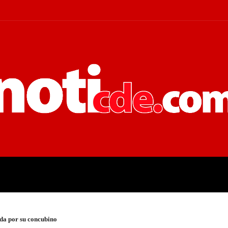
 JUDICIALES
ECONOMÍA
POLÍT
da por su concubino