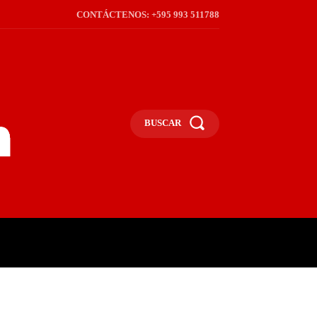
CONTÁCTENOS: +595 993 511788
BUSCAR
ICA
REGIÓN
FRONTERA
S