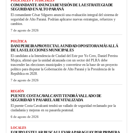
POLICIALES Y JUDICIALES
COMANDANTE ANUNCIA REVISIÓN DE LA ESTRATEGIA DE
SEGURIDAD EN ALTO PARANÁ
El comandante César Silguero anunció una evaluación integral del sistema de
seguridad de Alto Paraná. Podrían aplicarse nuevas estrategias, refuerzos y
cambios.
7 de agosto de 2026
POLÍTICA
DANI PEREIRA PROYECTA LA UNIDAD OPOSITORA MÁS ALLÁ
DE LAS ELECCIONES MUNICIPALES
El candidato a la Intendencia de Ciudad del Este por Yo Creo, Daniel Pereira
Mujica, afirmó que la unidad alcanzada con un sector del PLRA debe
trascender las elecciones municipales y convertirse en la base de un proyecto
político para disputar la Gobernación de Alto Paraná y la Presidencia de la
República en 2028.
7 de agosto de 2026
REGIÓN
PUENTE COSTA CAVALCANTI TENDRÁ VALLADO DE
SEGURIDAD Y PASARELA REVITALIZADA
El puente Costa Cavalcanti tendrá un vallado de seguridad reclamado por la
ciudadanía y mejoras en su pasarela peatonal.
6 de agosto de 2026
LOCALES
EQUIPO ESTELAR BUSCA LLEVAR A PARAGUAY POR PRIMERA