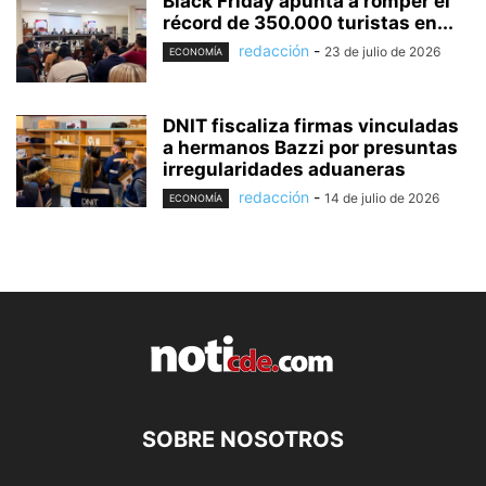
Black Friday apunta a romper el
récord de 350.000 turistas en...
redacción
-
23 de julio de 2026
ECONOMÍA
DNIT fiscaliza firmas vinculadas
a hermanos Bazzi por presuntas
irregularidades aduaneras
redacción
-
14 de julio de 2026
ECONOMÍA
SOBRE NOSOTROS