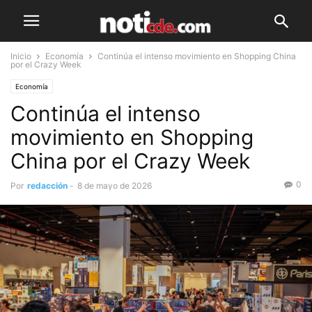
Inicio
Economía
Continúa el intenso movimiento en Shopping China
por el Crazy Week
Economía
Continúa el intenso
movimiento en Shopping
China por el Crazy Week
0
Por
redacción
-
8 de mayo de 2026