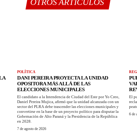
OTROS ARTÍCULOS
POLÍTICA
REG
LA
DANI PEREIRA PROYECTA LA UNIDAD
PU
OPOSITORA MÁS ALLÁ DE LAS
VA
ELECCIONES MUNICIPALES
RE
El candidato a la Intendencia de Ciudad del Este por Yo Creo,
El p
Daniel Pereira Mujica, afirmó que la unidad alcanzada con un
recl
sector del PLRA debe trascender las elecciones municipales y
peat
convertirse en la base de un proyecto político para disputar la
6 de 
Gobernación de Alto Paraná y la Presidencia de la República
en 2028.
7 de agosto de 2026