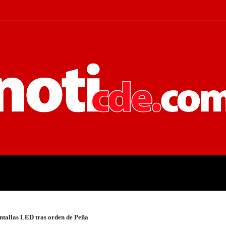
 JUDICIALES
ECONOMÍA
POLÍT
tallas LED tras orden de Peña