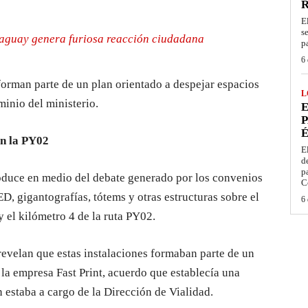
E
s
raguay genera furiosa reacción ciudadana
p
6 
forman parte de un plan orientado a despejar espacios
L
minio del ministerio.
E
P
É
en la PY02
E
d
p
roduce en medio del debate generado por los convenios
C
D, gigantografías, tótems y otras estructuras sobre el
6 
y el kilómetro 4 de la ruta PY02.
evelan que estas instalaciones formaban parte de un
la empresa Fast Print, acuerdo que establecía una
 estaba a cargo de la Dirección de Vialidad.