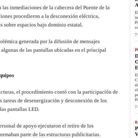
n las inmediaciones de la cabecera del Puente de la
E
iones procedieron a la desconexión eléctrica,
i
P
os sobre espacios bajo dominio estatal.
c
7 
polémica generada por la difusión de mensajes
algunas de las pantallas ubicadas en el principal
P
D
O
E
quipos
E
C
a
e
ucturas, el procedimiento contó con la participación de
p
P
as tareas de desenergización y desconexión de los
7 
 las pantallas LED.
R
rsonal de apoyo ejecutaron el retiro de los
P
V
rmaban parte de las estructuras publicitarias.