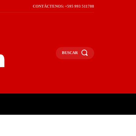
CONTÁCTENOS: +595 993 511788
BUSCAR
ICA
REGIÓN
FRONTERA
S