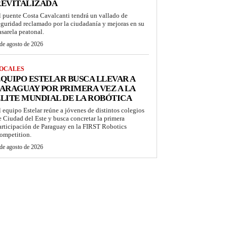
REVITALIZADA
l puente Costa Cavalcanti tendrá un vallado de
eguridad reclamado por la ciudadanía y mejoras en su
asarela peatonal.
de agosto de 2026
OCALES
QUIPO ESTELAR BUSCA LLEVAR A
ARAGUAY POR PRIMERA VEZ A LA
LITE MUNDIAL DE LA ROBÓTICA
l equipo Estelar reúne a jóvenes de distintos colegios
e Ciudad del Este y busca concretar la primera
articipación de Paraguay en la FIRST Robotics
ompetition.
de agosto de 2026