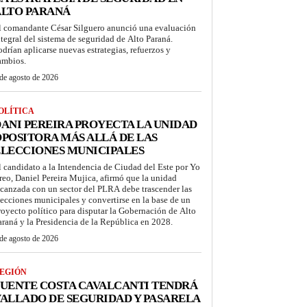
ALTO PARANÁ
l comandante César Silguero anunció una evaluación
ntegral del sistema de seguridad de Alto Paraná.
odrían aplicarse nuevas estrategias, refuerzos y
ambios.
de agosto de 2026
OLÍTICA
ANI PEREIRA PROYECTA LA UNIDAD
POSITORA MÁS ALLÁ DE LAS
LECCIONES MUNICIPALES
l candidato a la Intendencia de Ciudad del Este por Yo
reo, Daniel Pereira Mujica, afirmó que la unidad
lcanzada con un sector del PLRA debe trascender las
lecciones municipales y convertirse en la base de un
royecto político para disputar la Gobernación de Alto
araná y la Presidencia de la República en 2028.
de agosto de 2026
EGIÓN
UENTE COSTA CAVALCANTI TENDRÁ
ALLADO DE SEGURIDAD Y PASARELA