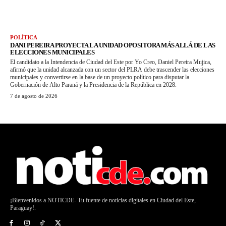
POLÍTICA
DANI PEREIRA PROYECTA LA UNIDAD OPOSITORA MÁS ALLÁ DE LAS
ELECCIONES MUNICIPALES
El candidato a la Intendencia de Ciudad del Este por Yo Creo, Daniel Pereira Mujica,
afirmó que la unidad alcanzada con un sector del PLRA debe trascender las elecciones
municipales y convertirse en la base de un proyecto político para disputar la
Gobernación de Alto Paraná y la Presidencia de la República en 2028.
7 de agosto de 2026
¡Bienvenidos a NOTICDE- Tu fuente de noticias digitales en Ciudad del Este,
Paraguay!.