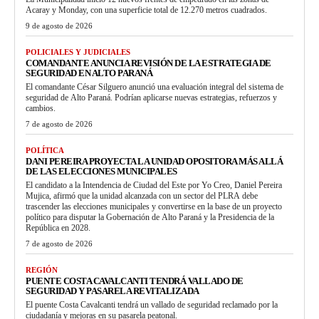
Acaray y Monday, con una superficie total de 12.270 metros cuadrados.
9 de agosto de 2026
POLICIALES Y JUDICIALES
COMANDANTE ANUNCIA REVISIÓN DE LA ESTRATEGIA DE
SEGURIDAD EN ALTO PARANÁ
El comandante César Silguero anunció una evaluación integral del sistema de
seguridad de Alto Paraná. Podrían aplicarse nuevas estrategias, refuerzos y
cambios.
7 de agosto de 2026
POLÍTICA
DANI PEREIRA PROYECTA LA UNIDAD OPOSITORA MÁS ALLÁ
DE LAS ELECCIONES MUNICIPALES
El candidato a la Intendencia de Ciudad del Este por Yo Creo, Daniel Pereira
Mujica, afirmó que la unidad alcanzada con un sector del PLRA debe
trascender las elecciones municipales y convertirse en la base de un proyecto
político para disputar la Gobernación de Alto Paraná y la Presidencia de la
República en 2028.
7 de agosto de 2026
REGIÓN
PUENTE COSTA CAVALCANTI TENDRÁ VALLADO DE
SEGURIDAD Y PASARELA REVITALIZADA
El puente Costa Cavalcanti tendrá un vallado de seguridad reclamado por la
ciudadanía y mejoras en su pasarela peatonal.