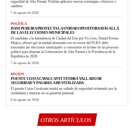
seguridad de Alto Paraná. Podrían aplicarse nuevas estrategias, refuerzos y
cambios.
7 de agosto de 2026
POLÍTICA
DANI PEREIRA PROYECTA LA UNIDAD OPOSITORA MÁS ALLÁ
DE LAS ELECCIONES MUNICIPALES
El candidato a la Intendencia de Ciudad del Este por Yo Creo, Daniel Pereira
Mujica, afirmó que la unidad alcanzada con un sector del PLRA debe
trascender las elecciones municipales y convertirse en la base de un proyecto
político para disputar la Gobernación de Alto Paraná y la Presidencia de la
República en 2028.
7 de agosto de 2026
REGIÓN
PUENTE COSTA CAVALCANTI TENDRÁ VALLADO DE
SEGURIDAD Y PASARELA REVITALIZADA
El puente Costa Cavalcanti tendrá un vallado de seguridad reclamado por la
ciudadanía y mejoras en su pasarela peatonal.
6 de agosto de 2026
OTROS ARTÍCULOS