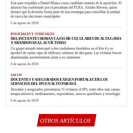
Este para respaldar a Daniel Mujica como candidato unitario de la oposición. El
anuncio fue confirmado por el presidente del PLRA, Alcides Riveros, quien
destacó que la decisión forma parte de una estrategia para consolidar la unidad
de cara a las elecciones municipales.
5 de agosto de 2026
POLICIALES Y JUDICIALES
DELINCUENTES ROBAN CAJAS DE CELULARES DE ALTA GAMA
Y ABANDONAN A LAS VÍCTIMAS
Un grupo armado interceptó a dos ciudadanos brasileños en el Km 4 y se
apoderó de varias cajas de teléfonos celulares de alta gama. Las víctimas fueron
abandonadas posteriormente junto a su camioneta.
4 de agosto de 2026
SALUD
DOCENTES Y ASEGURADOS EXIGEN FORTALECER LOS
SERVICIOS DEL IPS EN ALTO PARANÁ
Docentes y asegurados presentaron 11 reclamos al IPS, entre ellos más camas,
terapia intensiva, medicamentos, especialistas, nuevos quirófanos y tecnología.
4 de agosto de 2026
OTROS ARTÍCULOS