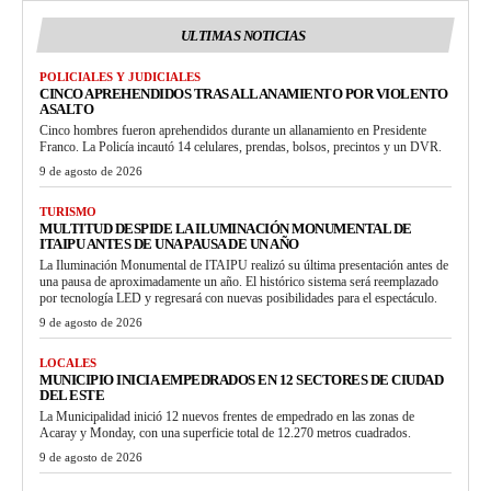
ULTIMAS NOTICIAS
POLICIALES Y JUDICIALES
CINCO APREHENDIDOS TRAS ALLANAMIENTO POR VIOLENTO
ASALTO
Cinco hombres fueron aprehendidos durante un allanamiento en Presidente
Franco. La Policía incautó 14 celulares, prendas, bolsos, precintos y un DVR.
9 de agosto de 2026
TURISMO
MULTITUD DESPIDE LA ILUMINACIÓN MONUMENTAL DE
ITAIPU ANTES DE UNA PAUSA DE UN AÑO
La Iluminación Monumental de ITAIPU realizó su última presentación antes de
una pausa de aproximadamente un año. El histórico sistema será reemplazado
por tecnología LED y regresará con nuevas posibilidades para el espectáculo.
9 de agosto de 2026
LOCALES
MUNICIPIO INICIA EMPEDRADOS EN 12 SECTORES DE CIUDAD
DEL ESTE
La Municipalidad inició 12 nuevos frentes de empedrado en las zonas de
Acaray y Monday, con una superficie total de 12.270 metros cuadrados.
9 de agosto de 2026