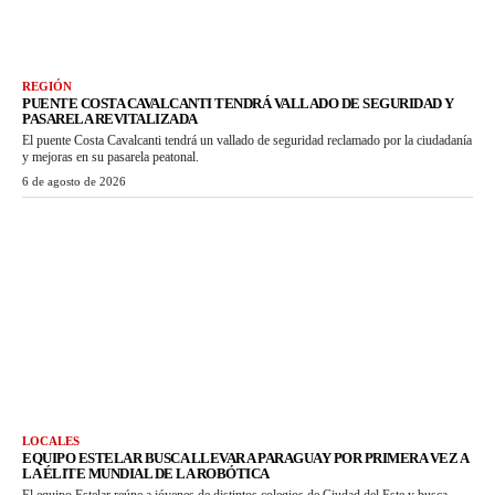
REGIÓN
PUENTE COSTA CAVALCANTI TENDRÁ VALLADO DE SEGURIDAD Y
PASARELA REVITALIZADA
El puente Costa Cavalcanti tendrá un vallado de seguridad reclamado por la ciudadanía
y mejoras en su pasarela peatonal.
6 de agosto de 2026
LOCALES
EQUIPO ESTELAR BUSCA LLEVAR A PARAGUAY POR PRIMERA VEZ A
LA ÉLITE MUNDIAL DE LA ROBÓTICA
El equipo Estelar reúne a jóvenes de distintos colegios de Ciudad del Este y busca