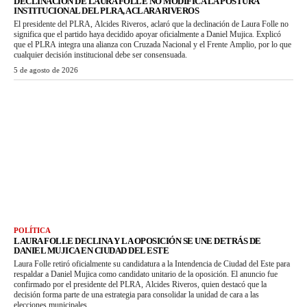
DECLINACIÓN DE LAURA FOLLE NO MODIFICA LA POSTURA
INSTITUCIONAL DEL PLRA, ACLARA RIVEROS
El presidente del PLRA, Alcides Riveros, aclaró que la declinación de Laura Folle no
significa que el partido haya decidido apoyar oficialmente a Daniel Mujica. Explicó
que el PLRA integra una alianza con Cruzada Nacional y el Frente Amplio, por lo que
cualquier decisión institucional debe ser consensuada.
5 de agosto de 2026
POLÍTICA
LAURA FOLLE DECLINA Y LA OPOSICIÓN SE UNE DETRÁS DE
DANIEL MUJICA EN CIUDAD DEL ESTE
Laura Folle retiró oficialmente su candidatura a la Intendencia de Ciudad del Este para
respaldar a Daniel Mujica como candidato unitario de la oposición. El anuncio fue
confirmado por el presidente del PLRA, Alcides Riveros, quien destacó que la
decisión forma parte de una estrategia para consolidar la unidad de cara a las
elecciones municipales.