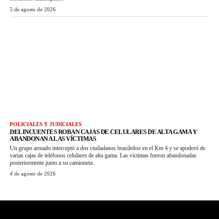
5 de agosto de 2026
POLICIALES Y JUDICIALES
DELINCUENTES ROBAN CAJAS DE CELULARES DE ALTA GAMA Y
ABANDONAN A LAS VÍCTIMAS
Un grupo armado interceptó a dos ciudadanos brasileños en el Km 4 y se apoderó de
varias cajas de teléfonos celulares de alta gama. Las víctimas fueron abandonadas
posteriormente junto a su camioneta.
4 de agosto de 2026