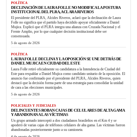
POLÍTICA
DECLINACIÓN DE LAURA FOLLE NO MODIFICA LA POSTURA
INSTITUCIONAL DEL PLRA, ACLARA RIVEROS
El presidente del PLRA, Alcides Riveros, aclaró que la declinación de Laura
Folle no significa que el partido haya decidido apoyar oficialmente a Daniel
Mujica. Explicó que el PLRA integra una alianza con Cruzada Nacional y el
Frente Amplio, por lo que cualquier decisión institucional debe ser
consensuada.
5 de agosto de 2026
POLÍTICA
LAURA FOLLE DECLINA Y LA OPOSICIÓN SE UNE DETRÁS DE
DANIEL MUJICA EN CIUDAD DEL ESTE
Laura Folle retiró oficialmente su candidatura a la Intendencia de Ciudad del
Este para respaldar a Daniel Mujica como candidato unitario de la oposición. El
anuncio fue confirmado por el presidente del PLRA, Alcides Riveros, quien
destacó que la decisión forma parte de una estrategia para consolidar la unidad
de cara a las elecciones municipales.
5 de agosto de 2026
POLICIALES Y JUDICIALES
DELINCUENTES ROBAN CAJAS DE CELULARES DE ALTA GAMA
Y ABANDONAN A LAS VÍCTIMAS
Un grupo armado interceptó a dos ciudadanos brasileños en el Km 4 y se
apoderó de varias cajas de teléfonos celulares de alta gama. Las víctimas fueron
abandonadas posteriormente junto a su camioneta.
4 de agosto de 2026