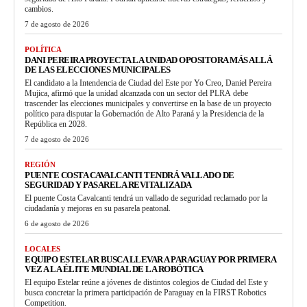
cambios.
7 de agosto de 2026
POLÍTICA
DANI PEREIRA PROYECTA LA UNIDAD OPOSITORA MÁS ALLÁ
DE LAS ELECCIONES MUNICIPALES
El candidato a la Intendencia de Ciudad del Este por Yo Creo, Daniel Pereira
Mujica, afirmó que la unidad alcanzada con un sector del PLRA debe
trascender las elecciones municipales y convertirse en la base de un proyecto
político para disputar la Gobernación de Alto Paraná y la Presidencia de la
República en 2028.
7 de agosto de 2026
REGIÓN
PUENTE COSTA CAVALCANTI TENDRÁ VALLADO DE
SEGURIDAD Y PASARELA REVITALIZADA
El puente Costa Cavalcanti tendrá un vallado de seguridad reclamado por la
ciudadanía y mejoras en su pasarela peatonal.
6 de agosto de 2026
LOCALES
EQUIPO ESTELAR BUSCA LLEVAR A PARAGUAY POR PRIMERA
VEZ A LA ÉLITE MUNDIAL DE LA ROBÓTICA
El equipo Estelar reúne a jóvenes de distintos colegios de Ciudad del Este y
busca concretar la primera participación de Paraguay en la FIRST Robotics
Competition.