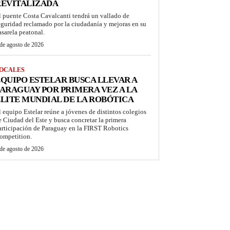
REVITALIZADA
l puente Costa Cavalcanti tendrá un vallado de
eguridad reclamado por la ciudadanía y mejoras en su
asarela peatonal.
de agosto de 2026
OCALES
QUIPO ESTELAR BUSCA LLEVAR A
ARAGUAY POR PRIMERA VEZ A LA
LITE MUNDIAL DE LA ROBÓTICA
l equipo Estelar reúne a jóvenes de distintos colegios
e Ciudad del Este y busca concretar la primera
articipación de Paraguay en la FIRST Robotics
ompetition.
de agosto de 2026