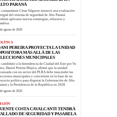
ALTO PARANÁ
l comandante César Silguero anunció una evaluación
ntegral del sistema de seguridad de Alto Paraná.
odrían aplicarse nuevas estrategias, refuerzos y
ambios.
de agosto de 2026
OLÍTICA
ANI PEREIRA PROYECTA LA UNIDAD
POSITORA MÁS ALLÁ DE LAS
LECCIONES MUNICIPALES
l candidato a la Intendencia de Ciudad del Este por Yo
reo, Daniel Pereira Mujica, afirmó que la unidad
lcanzada con un sector del PLRA debe trascender las
lecciones municipales y convertirse en la base de un
royecto político para disputar la Gobernación de Alto
araná y la Presidencia de la República en 2028.
de agosto de 2026
EGIÓN
UENTE COSTA CAVALCANTI TENDRÁ
ALLADO DE SEGURIDAD Y PASARELA