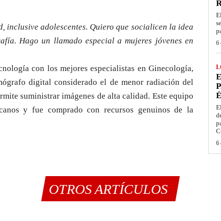
E
s
d, inclusive adolescentes. Quiero que socialicen la idea
p
afía. Hago un llamado especial a mujeres jóvenes en
6 
cnología con los mejores especialistas en Ginecología,
L
E
rafo digital considerado el de menor radiación del
P
É
mite suministrar imágenes de alta calidad. Este equipo
E
icanos y fue comprado con recursos genuinos de la
d
p
C
6 
OTROS ARTÍCULOS