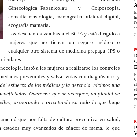
Ginecológica+Papanicolau y Colposcopía,
E
consulta mastología, mamografía bilateral digital,
i
P
ecografía mamaria.
c
Los descuentos van hasta el 60 % y está dirigido a
7 
mujeres que no tienen un seguro médico o
P
cualquier otro sistema de medicina prepaga, IPS o
D
rticulares.
O
E
ginecología, instó a las mujeres a realizarse los controles
E
rmedades prevenibles y salvar vidas con diagnósticos y
C
a
 del esfuerzo de los médicos y la gerencia, hicimos una
e
 beneficiadas. Queremos que se acerquen, un plantel de
p
P
s ellas, asesorando y orientando en todo lo que haga
7 
lamentó que por falta de cultura preventiva en salud,
R
P
on estados muy avanzados de cáncer de mama, lo que
V