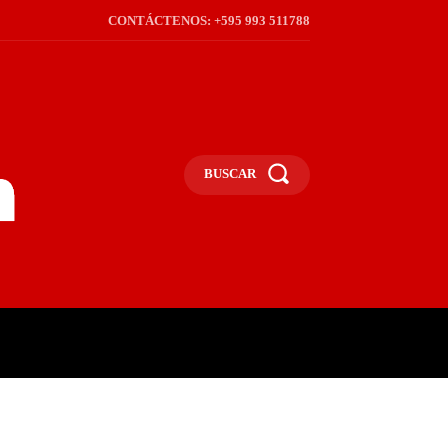
CONTÁCTENOS: +595 993 511788
BUSCAR
ICA
REGIÓN
FRONTERA
S