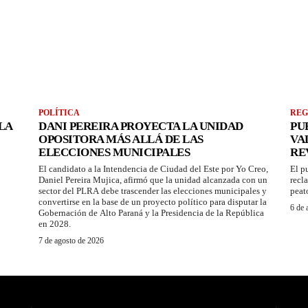
POLÍTICA
REG
LA
DANI PEREIRA PROYECTA LA UNIDAD
PU
OPOSITORA MÁS ALLÁ DE LAS
VA
ELECCIONES MUNICIPALES
RE
El candidato a la Intendencia de Ciudad del Este por Yo Creo,
El p
Daniel Pereira Mujica, afirmó que la unidad alcanzada con un
recl
sector del PLRA debe trascender las elecciones municipales y
peat
convertirse en la base de un proyecto político para disputar la
6 de 
Gobernación de Alto Paraná y la Presidencia de la República
en 2028.
7 de agosto de 2026