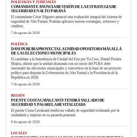
POLICIALES Y JUDICIALES
COMANDANTE ANUNCIA REVISIÓN DE LA ESTRATEGIA DE
SEGURIDAD EN ALTO PARANÁ
El comandante César Silguero anunció una evaluación integral del sistema de
seguridad de Alto Paraná. Podrían aplicarse nuevas estrategias, refuerzos y
cambios.
7 de agosto de 2026
POLÍTICA
DANI PEREIRA PROYECTA LA UNIDAD OPOSITORA MÁS ALLÁ
DE LAS ELECCIONES MUNICIPALES
El candidato a la Intendencia de Ciudad del Este por Yo Creo, Daniel Pereira
Mujica, afirmó que la unidad alcanzada con un sector del PLRA debe
trascender las elecciones municipales y convertirse en la base de un proyecto
político para disputar la Gobernación de Alto Paraná y la Presidencia de la
República en 2028.
7 de agosto de 2026
REGIÓN
PUENTE COSTA CAVALCANTI TENDRÁ VALLADO DE
SEGURIDAD Y PASARELA REVITALIZADA
El puente Costa Cavalcanti tendrá un vallado de seguridad reclamado por la
ciudadanía y mejoras en su pasarela peatonal.
6 de agosto de 2026
LOCALES