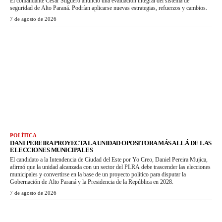
El comandante César Silguero anunció una evaluación integral del sistema de
seguridad de Alto Paraná. Podrían aplicarse nuevas estrategias, refuerzos y cambios.
7 de agosto de 2026
POLÍTICA
DANI PEREIRA PROYECTA LA UNIDAD OPOSITORA MÁS ALLÁ DE LAS
ELECCIONES MUNICIPALES
El candidato a la Intendencia de Ciudad del Este por Yo Creo, Daniel Pereira Mujica,
afirmó que la unidad alcanzada con un sector del PLRA debe trascender las elecciones
municipales y convertirse en la base de un proyecto político para disputar la
Gobernación de Alto Paraná y la Presidencia de la República en 2028.
7 de agosto de 2026