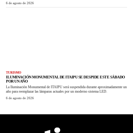
6 de agosto de 2026
TURISMO
ILUMINACIÓN MONUMENTAL DE ITAIPU SE DESPIDE ESTE SÁBADO
POR UN AÑO
La Iluminación Monumental de ITAIPU será suspendida durante aproximadamente un
año para reemplazar las lámparas actuales por un moderno sistema LED.
6 de agosto de 2026