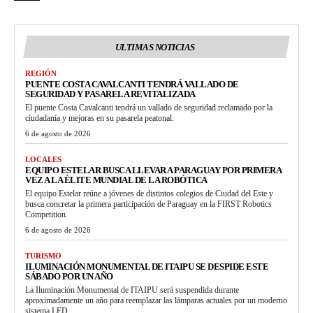
ULTIMAS NOTICIAS
REGIÓN
PUENTE COSTA CAVALCANTI TENDRÁ VALLADO DE
SEGURIDAD Y PASARELA REVITALIZADA
El puente Costa Cavalcanti tendrá un vallado de seguridad reclamado por la
ciudadanía y mejoras en su pasarela peatonal.
6 de agosto de 2026
LOCALES
EQUIPO ESTELAR BUSCA LLEVAR A PARAGUAY POR PRIMERA
VEZ A LA ÉLITE MUNDIAL DE LA ROBÓTICA
El equipo Estelar reúne a jóvenes de distintos colegios de Ciudad del Este y
busca concretar la primera participación de Paraguay en la FIRST Robotics
Competition.
6 de agosto de 2026
TURISMO
ILUMINACIÓN MONUMENTAL DE ITAIPU SE DESPIDE ESTE
SÁBADO POR UN AÑO
La Iluminación Monumental de ITAIPU será suspendida durante
aproximadamente un año para reemplazar las lámparas actuales por un moderno
sistema LED.