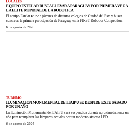
LOCALES
EQUIPO ESTELAR BUSCA LLEVAR A PARAGUAY POR PRIMERA VEZ A
LA ÉLITE MUNDIAL DE LA ROBÓTICA
El equipo Estelar reúne a jóvenes de distintos colegios de Ciudad del Este y busca
concretar la primera participación de Paraguay en la FIRST Robotics Competition.
6 de agosto de 2026
TURISMO
ILUMINACIÓN MONUMENTAL DE ITAIPU SE DESPIDE ESTE SÁBADO
POR UN AÑO
La Iluminación Monumental de ITAIPU será suspendida durante aproximadamente un
año para reemplazar las lámparas actuales por un moderno sistema LED.
6 de agosto de 2026