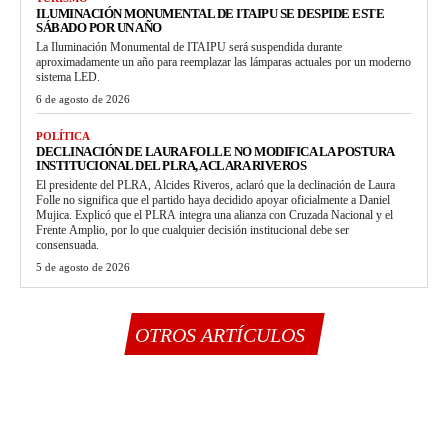
ILUMINACIÓN MONUMENTAL DE ITAIPU SE DESPIDE ESTE
SÁBADO POR UN AÑO
La Iluminación Monumental de ITAIPU será suspendida durante
aproximadamente un año para reemplazar las lámparas actuales por un moderno
sistema LED.
6 de agosto de 2026
POLÍTICA
DECLINACIÓN DE LAURA FOLLE NO MODIFICA LA POSTURA
INSTITUCIONAL DEL PLRA, ACLARA RIVEROS
El presidente del PLRA, Alcides Riveros, aclaró que la declinación de Laura
Folle no significa que el partido haya decidido apoyar oficialmente a Daniel
Mujica. Explicó que el PLRA integra una alianza con Cruzada Nacional y el
Frente Amplio, por lo que cualquier decisión institucional debe ser
consensuada.
5 de agosto de 2026
OTROS ARTÍCULOS