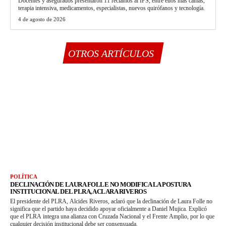
Docentes y asegurados presentaron 11 reclamos al IPS, entre ellos más camas,
terapia intensiva, medicamentos, especialistas, nuevos quirófanos y tecnología.
4 de agosto de 2026
OTROS ARTÍCULOS
POLÍTICA
DECLINACIÓN DE LAURA FOLLE NO MODIFICA LA POSTURA
INSTITUCIONAL DEL PLRA, ACLARA RIVEROS
El presidente del PLRA, Alcides Riveros, aclaró que la declinación de Laura Folle no
significa que el partido haya decidido apoyar oficialmente a Daniel Mujica. Explicó
que el PLRA integra una alianza con Cruzada Nacional y el Frente Amplio, por lo que
cualquier decisión institucional debe ser consensuada.