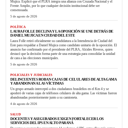
Mujica. Explicó que el PLRA integra una alianza con Cruzada Nacional y el
Frente Amplio, por lo que cualquier decisión institucional debe ser
consensuada.
5 de agosto de 2026
POLÍTICA
LAURA FOLLE DECLINA Y LA OPOSICIÓN SE UNE DETRÁS DE
DANIEL MUJICA EN CIUDAD DEL ESTE
Laura Folle retiró oficialmente su candidatura a la Intendencia de Ciudad del
Este para respaldar a Daniel Mujica como candidato unitario de la oposición. El
anuncio fue confirmado por el presidente del PLRA, Alcides Riveros, quien
destacó que la decisión forma parte de una estrategia para consolidar la unidad
de cara a las elecciones municipales.
5 de agosto de 2026
POLICIALES Y JUDICIALES
DELINCUENTES ROBAN CAJAS DE CELULARES DE ALTA GAMA
Y ABANDONAN A LAS VÍCTIMAS
Un grupo armado interceptó a dos ciudadanos brasileños en el Km 4 y se
apoderó de varias cajas de teléfonos celulares de alta gama. Las víctimas fueron
abandonadas posteriormente junto a su camioneta.
4 de agosto de 2026
SALUD
DOCENTES Y ASEGURADOS EXIGEN FORTALECER LOS
SERVICIOS DEL IPS EN ALTO PARANÁ