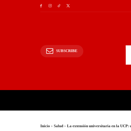
SUBSCRIBE
INICIO
POLICIALES Y
Inicio
Salud
La extensión universitaria en la UCP: u