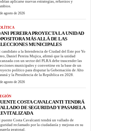
odrían aplicarse nuevas estrategias, refuerzos y
ambios.
de agosto de 2026
OLÍTICA
ANI PEREIRA PROYECTA LA UNIDAD
POSITORA MÁS ALLÁ DE LAS
LECCIONES MUNICIPALES
l candidato a la Intendencia de Ciudad del Este por Yo
reo, Daniel Pereira Mujica, afirmó que la unidad
lcanzada con un sector del PLRA debe trascender las
lecciones municipales y convertirse en la base de un
royecto político para disputar la Gobernación de Alto
araná y la Presidencia de la República en 2028.
de agosto de 2026
EGIÓN
UENTE COSTA CAVALCANTI TENDRÁ
ALLADO DE SEGURIDAD Y PASARELA
REVITALIZADA
l puente Costa Cavalcanti tendrá un vallado de
eguridad reclamado por la ciudadanía y mejoras en su
asarela peatonal.