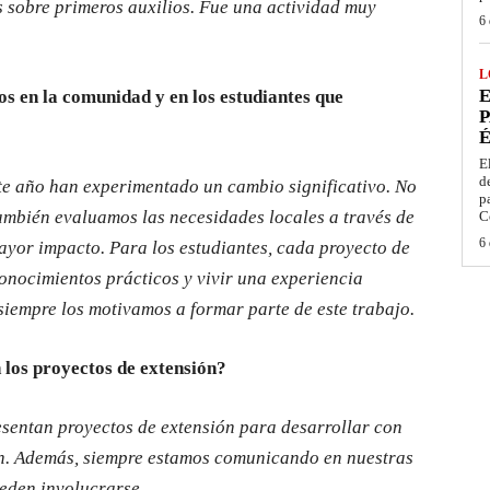
 sobre primeros auxilios. Fue una actividad muy
6 
L
E
os en la comunidad y en los estudiantes que
P
É
E
d
e año han experimentado un cambio significativo. No
p
ambién evaluamos las necesidades locales a través de
C
6 
ayor impacto. Para los estudiantes, cada proyecto de
onocimientos prácticos y vivir una experiencia
siempre los motivamos a formar parte de este trabajo.
n los proyectos de extensión?
esentan proyectos de extensión para desarrollar con
ión. Además, siempre estamos comunicando en nuestras
ueden involucrarse.