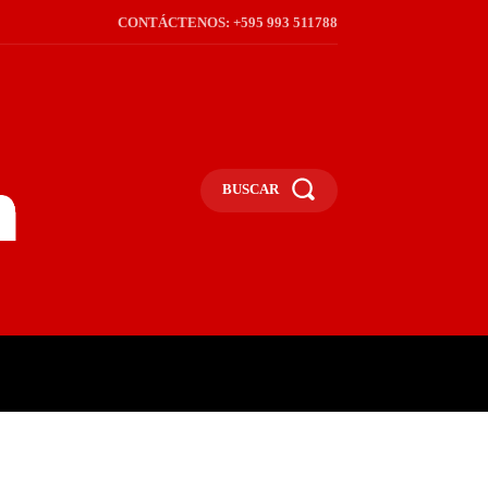
CONTÁCTENOS: +595 993 511788
BUSCAR
ICA
REGIÓN
FRONTERA
S