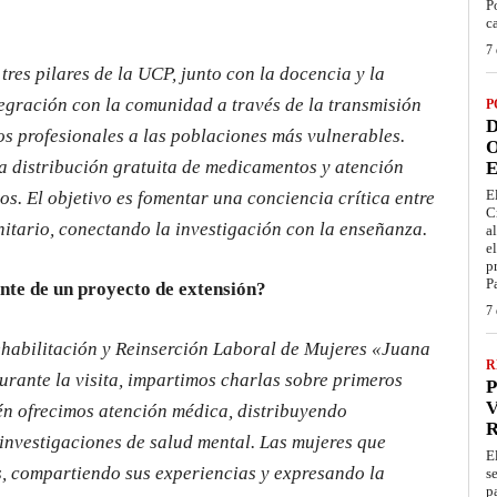
P
c
7 
tres pilares de la UCP, junto con la docencia y la
tegración con la comunidad a través de la transmisión
P
D
os profesionales a las poblaciones más vulnerables.
O
a distribución gratuita de medicamentos y atención
E
E
s. El objetivo es fomentar una conciencia crítica entre
C
nitario, conectando la investigación con la enseñanza.
a
e
p
P
nte de un proyecto de extensión?
7 
ehabilitación y Reinserción Laboral de Mujeres «Juana
R
urante la visita, impartimos charlas sobre primeros
P
V
ién ofrecimos atención médica, distribuyendo
investigaciones de salud mental. Las mujeres que
E
, compartiendo sus experiencias y expresando la
s
p