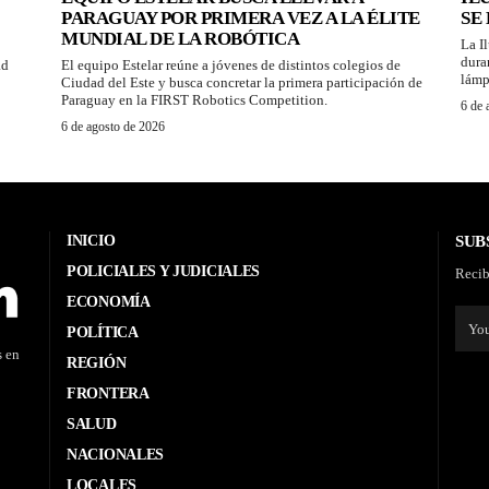
PARAGUAY POR PRIMERA VEZ A LA ÉLITE
SE
MUNDIAL DE LA ROBÓTICA
La I
dura
ad
El equipo Estelar reúne a jóvenes de distintos colegios de
lámp
Ciudad del Este y busca concretar la primera participación de
Paraguay en la FIRST Robotics Competition.
6 de 
6 de agosto de 2026
INICIO
SUB
POLICIALES Y JUDICIALES
Recib
ECONOMÍA
POLÍTICA
s en
REGIÓN
FRONTERA
SALUD
NACIONALES
LOCALES