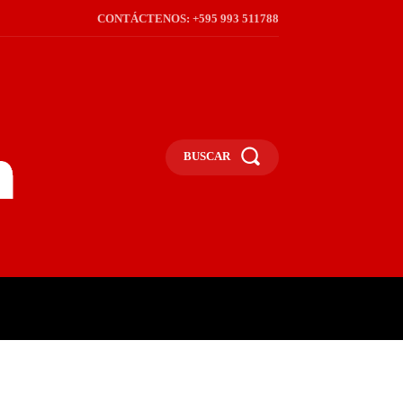
CONTÁCTENOS: +595 993 511788
BUSCAR
ICA
REGIÓN
FRONTERA
S