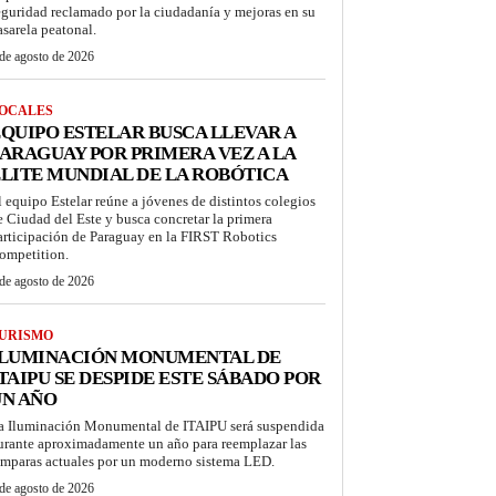
eguridad reclamado por la ciudadanía y mejoras en su
asarela peatonal.
de agosto de 2026
OCALES
QUIPO ESTELAR BUSCA LLEVAR A
ARAGUAY POR PRIMERA VEZ A LA
LITE MUNDIAL DE LA ROBÓTICA
l equipo Estelar reúne a jóvenes de distintos colegios
e Ciudad del Este y busca concretar la primera
articipación de Paraguay en la FIRST Robotics
ompetition.
de agosto de 2026
URISMO
ILUMINACIÓN MONUMENTAL DE
TAIPU SE DESPIDE ESTE SÁBADO POR
UN AÑO
a Iluminación Monumental de ITAIPU será suspendida
urante aproximadamente un año para reemplazar las
ámparas actuales por un moderno sistema LED.
de agosto de 2026