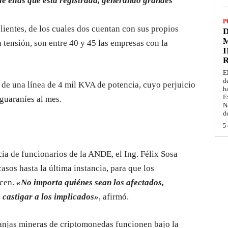
 ellas que está registrada, generando grandes
P
clientes, de los cuales dos cuentan con sus propios
D
M
 tensión, son entre 40 y 45 las empresas con la
I
E
d
 de una línea de 4 mil KVA de potencia, cuyo perjuicio
h
E
 guaraníes al mes.
N
d
5 
cia de funcionarios de la ANDE, el Ing. Félix Sosa
asos hasta la última instancia, para que los
ecen.
«No importa quiénes sean los afectados,
 castigar a los implicados»
, afirmó.
ranjas mineras de criptomonedas funcionen bajo la