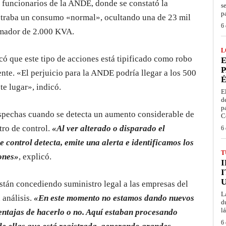
s funcionarios de la ANDE, donde se constató la
s
p
ostraba un consumo «normal», ocultando una de 23 mil
6 
ormador de 2.000 KVA.
L
icó que este tipo de acciones está tipificado como robo
E
P
ente. «El perjuicio para la ANDE podría llegar a los 500
É
te lugar», indicó.
E
d
p
ospechas cuando se detecta un aumento considerable de
C
tro de control.
«Al ver alterado o disparado el
6 
 control detecta, emite una alerta e identificamos los
T
iones»
, explicó.
I
tán concediendo suministro legal a las empresas del
L
 análisis.
«En este momento no estamos dando nuevos
d
l
entajas de hacerlo o no. Aquí estaban procesando
6 