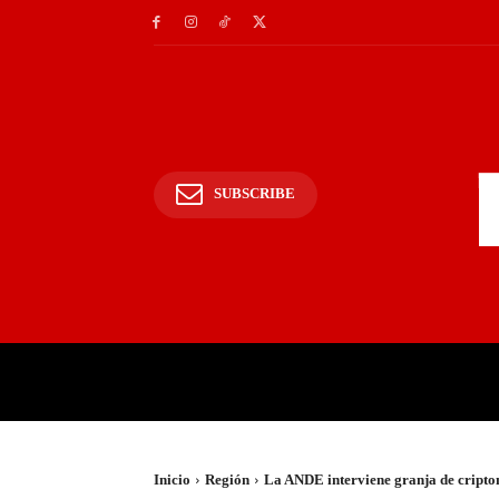
SUBSCRIBE
INICIO
POLICIALES Y
Inicio
Región
La ANDE interviene granja de cript