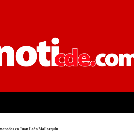
 JUDICIALES
ECONOMÍA
POLÍT
omonedas en Juan León Mallorquín