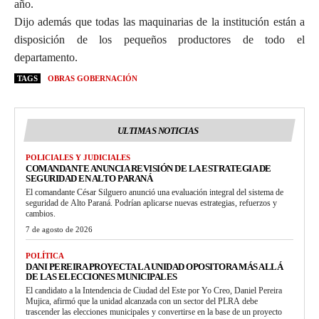
año.
Dijo además que todas las maquinarias de la institución están a
disposición de los pequeños productores de todo el
departamento.
TAGS
OBRAS GOBERNACIÓN
ULTIMAS NOTICIAS
POLICIALES Y JUDICIALES
COMANDANTE ANUNCIA REVISIÓN DE LA ESTRATEGIA DE
SEGURIDAD EN ALTO PARANÁ
El comandante César Silguero anunció una evaluación integral del sistema de
seguridad de Alto Paraná. Podrían aplicarse nuevas estrategias, refuerzos y
cambios.
7 de agosto de 2026
POLÍTICA
DANI PEREIRA PROYECTA LA UNIDAD OPOSITORA MÁS ALLÁ
DE LAS ELECCIONES MUNICIPALES
El candidato a la Intendencia de Ciudad del Este por Yo Creo, Daniel Pereira
Mujica, afirmó que la unidad alcanzada con un sector del PLRA debe
trascender las elecciones municipales y convertirse en la base de un proyecto