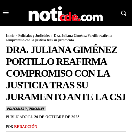
Inicio
Policiales y Judiciales
Dra. Juliana Giménez Portillo reafirma
compromiso con la justicia tras su juramento...
DRA. JULIANA GIMÉNEZ
PORTILLO REAFIRMA
COMPROMISO CON LA
JUSTICIA TRAS SU
JURAMENTO ANTE LA CSJ
POLICIALES Y JUDICIALES
PUBLICADO EL
20 DE OCTUBRE DE 2025
POR
REDACCIÓN