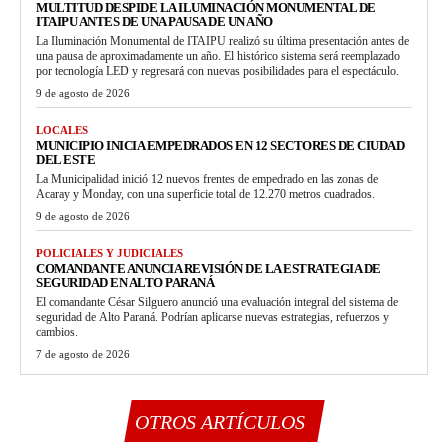
MULTITUD DESPIDE LA ILUMINACIÓN MONUMENTAL DE
ITAIPU ANTES DE UNA PAUSA DE UN AÑO
La Iluminación Monumental de ITAIPU realizó su última presentación antes de
una pausa de aproximadamente un año. El histórico sistema será reemplazado
por tecnología LED y regresará con nuevas posibilidades para el espectáculo.
9 de agosto de 2026
LOCALES
MUNICIPIO INICIA EMPEDRADOS EN 12 SECTORES DE CIUDAD
DEL ESTE
La Municipalidad inició 12 nuevos frentes de empedrado en las zonas de
Acaray y Monday, con una superficie total de 12.270 metros cuadrados.
9 de agosto de 2026
POLICIALES Y JUDICIALES
COMANDANTE ANUNCIA REVISIÓN DE LA ESTRATEGIA DE
SEGURIDAD EN ALTO PARANÁ
El comandante César Silguero anunció una evaluación integral del sistema de
seguridad de Alto Paraná. Podrían aplicarse nuevas estrategias, refuerzos y
cambios.
7 de agosto de 2026
OTROS ARTÍCULOS