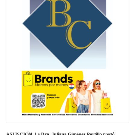
ASUNCIÓN.
La
Dra. Juliana Giménez Portillo
prestó