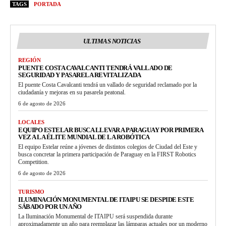
TAGS
PORTADA
ULTIMAS NOTICIAS
REGIÓN
PUENTE COSTA CAVALCANTI TENDRÁ VALLADO DE
SEGURIDAD Y PASARELA REVITALIZADA
El puente Costa Cavalcanti tendrá un vallado de seguridad reclamado por la
ciudadanía y mejoras en su pasarela peatonal.
6 de agosto de 2026
LOCALES
EQUIPO ESTELAR BUSCA LLEVAR A PARAGUAY POR PRIMERA
VEZ A LA ÉLITE MUNDIAL DE LA ROBÓTICA
El equipo Estelar reúne a jóvenes de distintos colegios de Ciudad del Este y
busca concretar la primera participación de Paraguay en la FIRST Robotics
Competition.
6 de agosto de 2026
TURISMO
ILUMINACIÓN MONUMENTAL DE ITAIPU SE DESPIDE ESTE
SÁBADO POR UN AÑO
La Iluminación Monumental de ITAIPU será suspendida durante
aproximadamente un año para reemplazar las lámparas actuales por un moderno