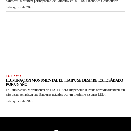
concretar la primera participación de Paraguay en la FIRST Robotics Competition.
6 de agosto de 2026
TURISMO
ILUMINACIÓN MONUMENTAL DE ITAIPU SE DESPIDE ESTE SÁBADO
POR UN AÑO
La Iluminación Monumental de ITAIPU será suspendida durante aproximadamente un
año para reemplazar las lámparas actuales por un moderno sistema LED.
6 de agosto de 2026