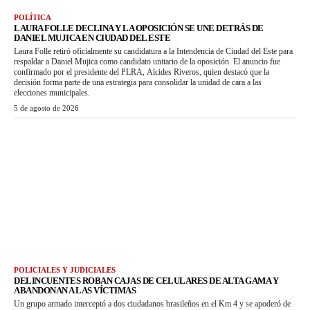
POLÍTICA
LAURA FOLLE DECLINA Y LA OPOSICIÓN SE UNE DETRÁS DE
DANIEL MUJICA EN CIUDAD DEL ESTE
Laura Folle retiró oficialmente su candidatura a la Intendencia de Ciudad del Este para
respaldar a Daniel Mujica como candidato unitario de la oposición. El anuncio fue
confirmado por el presidente del PLRA, Alcides Riveros, quien destacó que la
decisión forma parte de una estrategia para consolidar la unidad de cara a las
elecciones municipales.
5 de agosto de 2026
POLICIALES Y JUDICIALES
DELINCUENTES ROBAN CAJAS DE CELULARES DE ALTA GAMA Y
ABANDONAN A LAS VÍCTIMAS
Un grupo armado interceptó a dos ciudadanos brasileños en el Km 4 y se apoderó de