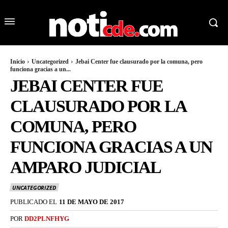
Inicio
Uncategorized
Jebai Center fue clausurado por la comuna, pero
funciona gracias a un...
JEBAI CENTER FUE
CLAUSURADO POR LA
COMUNA, PERO
FUNCIONA GRACIAS A UN
AMPARO JUDICIAL
UNCATEGORIZED
PUBLICADO EL
11 DE MAYO DE 2017
POR
DD2PLNFHYG