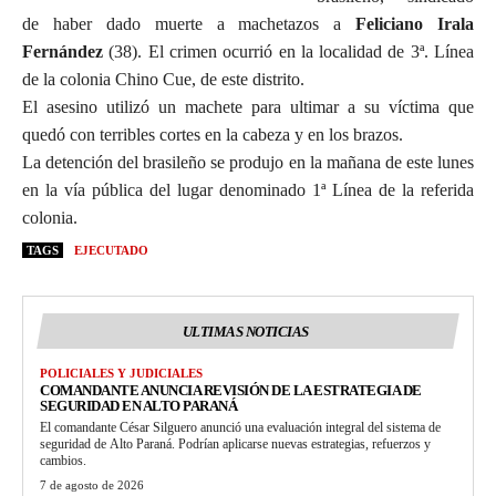
de haber dado muerte a machetazos a
Feliciano Irala
Fernández
(38). El crimen ocurrió en la localidad de 3ª. Línea
de la colonia Chino Cue, de este distrito.
El asesino utilizó un machete para ultimar a su víctima que
quedó con terribles cortes en la cabeza y en los brazos.
La detención del brasileño se produjo en la mañana de este lunes
en la vía pública del lugar denominado 1ª Línea de la referida
colonia.
TAGS
EJECUTADO
ULTIMAS NOTICIAS
POLICIALES Y JUDICIALES
COMANDANTE ANUNCIA REVISIÓN DE LA ESTRATEGIA DE
SEGURIDAD EN ALTO PARANÁ
El comandante César Silguero anunció una evaluación integral del sistema de
seguridad de Alto Paraná. Podrían aplicarse nuevas estrategias, refuerzos y
cambios.
7 de agosto de 2026