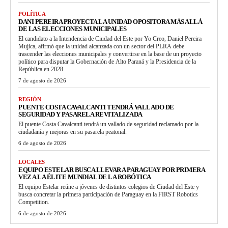
POLÍTICA
DANI PEREIRA PROYECTA LA UNIDAD OPOSITORA MÁS ALLÁ
DE LAS ELECCIONES MUNICIPALES
El candidato a la Intendencia de Ciudad del Este por Yo Creo, Daniel Pereira
Mujica, afirmó que la unidad alcanzada con un sector del PLRA debe
trascender las elecciones municipales y convertirse en la base de un proyecto
político para disputar la Gobernación de Alto Paraná y la Presidencia de la
República en 2028.
7 de agosto de 2026
REGIÓN
PUENTE COSTA CAVALCANTI TENDRÁ VALLADO DE
SEGURIDAD Y PASARELA REVITALIZADA
El puente Costa Cavalcanti tendrá un vallado de seguridad reclamado por la
ciudadanía y mejoras en su pasarela peatonal.
6 de agosto de 2026
LOCALES
EQUIPO ESTELAR BUSCA LLEVAR A PARAGUAY POR PRIMERA
VEZ A LA ÉLITE MUNDIAL DE LA ROBÓTICA
El equipo Estelar reúne a jóvenes de distintos colegios de Ciudad del Este y
busca concretar la primera participación de Paraguay en la FIRST Robotics
Competition.
6 de agosto de 2026