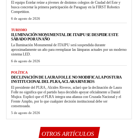
El equipo Estelar reúne a jóvenes de distintos colegios de Ciudad del Este y
busca concretar la primera participación de Paraguay en la FIRST Robotics
Competition.
6 de agosto de 2026
TURISMO
ILUMINACIÓN MONUMENTAL DE ITAIPU SE DESPIDE ESTE
SÁBADO POR UN AÑO
La Iluminación Monumental de ITAIPU será suspendida durante
aproximadamente un año para reemplazar las lámparas actuales por un moderno
sistema LED.
6 de agosto de 2026
POLÍTICA
DECLINACIÓN DE LAURA FOLLE NO MODIFICA LA POSTURA
INSTITUCIONAL DEL PLRA, ACLARA RIVEROS
El presidente del PLRA, Alcides Riveros, aclaró que la declinación de Laura
Folle no significa que el partido haya decidido apoyar oficialmente a Daniel
Mujica. Explicó que el PLRA integra una alianza con Cruzada Nacional y el
Frente Amplio, por lo que cualquier decisión institucional debe ser
consensuada.
5 de agosto de 2026
OTROS ARTÍCULOS