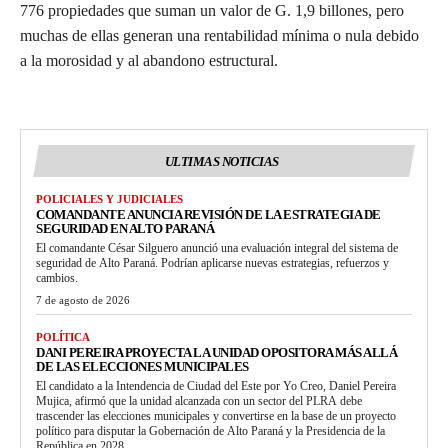
776 propiedades que suman un valor de G. 1,9 billones, pero
muchas de ellas generan una rentabilidad mínima o nula debido
a la morosidad y al abandono estructural.
ULTIMAS NOTICIAS
POLICIALES Y JUDICIALES
COMANDANTE ANUNCIA REVISIÓN DE LA ESTRATEGIA DE
SEGURIDAD EN ALTO PARANÁ
El comandante César Silguero anunció una evaluación integral del sistema de
seguridad de Alto Paraná. Podrían aplicarse nuevas estrategias, refuerzos y
cambios.
7 de agosto de 2026
POLÍTICA
DANI PEREIRA PROYECTA LA UNIDAD OPOSITORA MÁS ALLÁ
DE LAS ELECCIONES MUNICIPALES
El candidato a la Intendencia de Ciudad del Este por Yo Creo, Daniel Pereira
Mujica, afirmó que la unidad alcanzada con un sector del PLRA debe
trascender las elecciones municipales y convertirse en la base de un proyecto
político para disputar la Gobernación de Alto Paraná y la Presidencia de la
República en 2028.