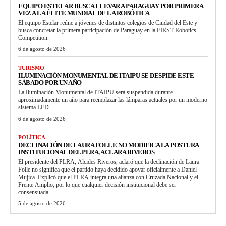
EQUIPO ESTELAR BUSCA LLEVAR A PARAGUAY POR PRIMERA
VEZ A LA ÉLITE MUNDIAL DE LA ROBÓTICA
El equipo Estelar reúne a jóvenes de distintos colegios de Ciudad del Este y
busca concretar la primera participación de Paraguay en la FIRST Robotics
Competition.
6 de agosto de 2026
TURISMO
ILUMINACIÓN MONUMENTAL DE ITAIPU SE DESPIDE ESTE
SÁBADO POR UN AÑO
La Iluminación Monumental de ITAIPU será suspendida durante
aproximadamente un año para reemplazar las lámparas actuales por un moderno
sistema LED.
6 de agosto de 2026
POLÍTICA
DECLINACIÓN DE LAURA FOLLE NO MODIFICA LA POSTURA
INSTITUCIONAL DEL PLRA, ACLARA RIVEROS
El presidente del PLRA, Alcides Riveros, aclaró que la declinación de Laura
Folle no significa que el partido haya decidido apoyar oficialmente a Daniel
Mujica. Explicó que el PLRA integra una alianza con Cruzada Nacional y el
Frente Amplio, por lo que cualquier decisión institucional debe ser
consensuada.
5 de agosto de 2026