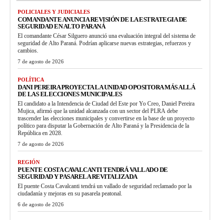
POLICIALES Y JUDICIALES
COMANDANTE ANUNCIA REVISIÓN DE LA ESTRATEGIA DE
SEGURIDAD EN ALTO PARANÁ
El comandante César Silguero anunció una evaluación integral del sistema de
seguridad de Alto Paraná. Podrían aplicarse nuevas estrategias, refuerzos y
cambios.
7 de agosto de 2026
POLÍTICA
DANI PEREIRA PROYECTA LA UNIDAD OPOSITORA MÁS ALLÁ
DE LAS ELECCIONES MUNICIPALES
El candidato a la Intendencia de Ciudad del Este por Yo Creo, Daniel Pereira
Mujica, afirmó que la unidad alcanzada con un sector del PLRA debe
trascender las elecciones municipales y convertirse en la base de un proyecto
político para disputar la Gobernación de Alto Paraná y la Presidencia de la
República en 2028.
7 de agosto de 2026
REGIÓN
PUENTE COSTA CAVALCANTI TENDRÁ VALLADO DE
SEGURIDAD Y PASARELA REVITALIZADA
El puente Costa Cavalcanti tendrá un vallado de seguridad reclamado por la
ciudadanía y mejoras en su pasarela peatonal.
6 de agosto de 2026