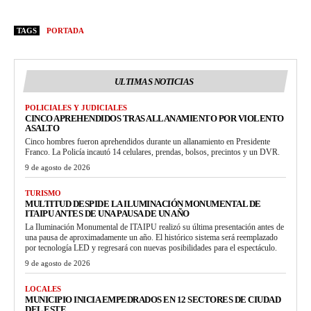
TAGS
PORTADA
ULTIMAS NOTICIAS
POLICIALES Y JUDICIALES
CINCO APREHENDIDOS TRAS ALLANAMIENTO POR VIOLENTO
ASALTO
Cinco hombres fueron aprehendidos durante un allanamiento en Presidente
Franco. La Policía incautó 14 celulares, prendas, bolsos, precintos y un DVR.
9 de agosto de 2026
TURISMO
MULTITUD DESPIDE LA ILUMINACIÓN MONUMENTAL DE
ITAIPU ANTES DE UNA PAUSA DE UN AÑO
La Iluminación Monumental de ITAIPU realizó su última presentación antes de
una pausa de aproximadamente un año. El histórico sistema será reemplazado
por tecnología LED y regresará con nuevas posibilidades para el espectáculo.
9 de agosto de 2026
LOCALES
MUNICIPIO INICIA EMPEDRADOS EN 12 SECTORES DE CIUDAD
DEL ESTE