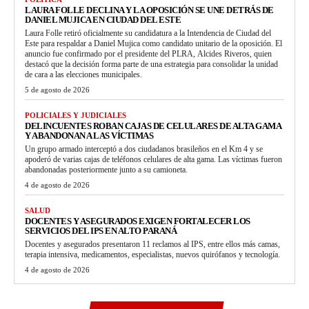
LAURA FOLLE DECLINA Y LA OPOSICIÓN SE UNE DETRÁS DE
DANIEL MUJICA EN CIUDAD DEL ESTE
Laura Folle retiró oficialmente su candidatura a la Intendencia de Ciudad del
Este para respaldar a Daniel Mujica como candidato unitario de la oposición. El
anuncio fue confirmado por el presidente del PLRA, Alcides Riveros, quien
destacó que la decisión forma parte de una estrategia para consolidar la unidad
de cara a las elecciones municipales.
5 de agosto de 2026
POLICIALES Y JUDICIALES
DELINCUENTES ROBAN CAJAS DE CELULARES DE ALTA GAMA
Y ABANDONAN A LAS VÍCTIMAS
Un grupo armado interceptó a dos ciudadanos brasileños en el Km 4 y se
apoderó de varias cajas de teléfonos celulares de alta gama. Las víctimas fueron
abandonadas posteriormente junto a su camioneta.
4 de agosto de 2026
SALUD
DOCENTES Y ASEGURADOS EXIGEN FORTALECER LOS
SERVICIOS DEL IPS EN ALTO PARANÁ
Docentes y asegurados presentaron 11 reclamos al IPS, entre ellos más camas,
terapia intensiva, medicamentos, especialistas, nuevos quirófanos y tecnología.
4 de agosto de 2026