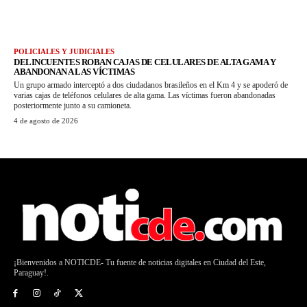
POLICIALES Y JUDICIALES
DELINCUENTES ROBAN CAJAS DE CELULARES DE ALTA GAMA Y
ABANDONAN A LAS VÍCTIMAS
Un grupo armado interceptó a dos ciudadanos brasileños en el Km 4 y se apoderó de
varias cajas de teléfonos celulares de alta gama. Las víctimas fueron abandonadas
posteriormente junto a su camioneta.
4 de agosto de 2026
¡Bienvenidos a NOTICDE- Tu fuente de noticias digitales en Ciudad del Este,
Paraguay!.