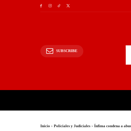
SUBSCRIBE
INICIO
POLICIALES Y
Inicio
Policiales y Judiciales
Ínfima condena a abus