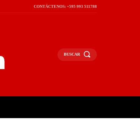
CONTÁCTENOS: +595 993 511788
BUSCAR
ICA
REGIÓN
FRONTERA
S