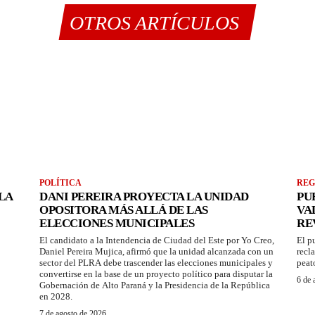
OTROS ARTÍCULOS
POLÍTICA
REG
LA
DANI PEREIRA PROYECTA LA UNIDAD
PU
OPOSITORA MÁS ALLÁ DE LAS
VA
ELECCIONES MUNICIPALES
RE
El candidato a la Intendencia de Ciudad del Este por Yo Creo,
El p
Daniel Pereira Mujica, afirmó que la unidad alcanzada con un
recl
sector del PLRA debe trascender las elecciones municipales y
peat
convertirse en la base de un proyecto político para disputar la
6 de 
Gobernación de Alto Paraná y la Presidencia de la República
en 2028.
7 de agosto de 2026