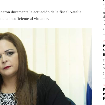
E
C
ticaron duramente la actuación de la fiscal Natalia
a
e
dena insuficiente al violador.
p
P
7 
R
P
V
E
s
p
6 
L
E
P
É
E