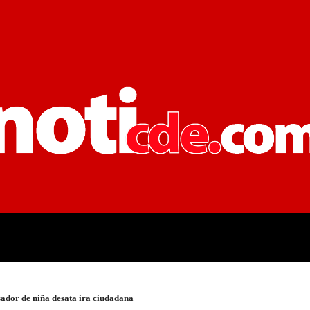
 JUDICIALES
ECONOMÍA
POLÍT
ador de niña desata ira ciudadana