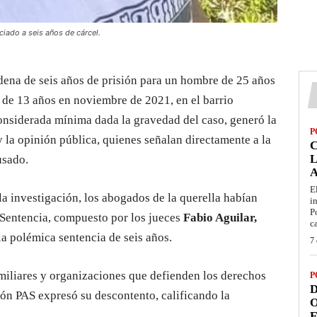
iado a seis años de cárcel.
ndena de seis años de prisión para un hombre de 25 años
de 13 años en noviembre de 2021, en el barrio
nsiderada mínima dada la gravedad del caso, generó la
P
y la opinión pública, quienes señalan directamente a la
L
usado.
E
la investigación, los abogados de la querella habían
i
P
e Sentencia, compuesto por los jueces
Fabio Aguilar,
c
 la polémica sentencia de seis años.
7 
miliares y organizaciones que defienden los derechos
P
D
ón PAS expresó su descontento, calificando la
O
E