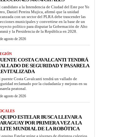
l candidato a la Intendencia de Ciudad del Este por Yo
reo, Daniel Pereira Mujica, afirmó que la unidad
lcanzada con un sector del PLRA debe trascender las
lecciones municipales y convertirse en la base de un
royecto político para disputar la Gobernación de Alto
araná y la Presidencia de la República en 2028.
de agosto de 2026
EGIÓN
UENTE COSTA CAVALCANTI TENDRÁ
ALLADO DE SEGURIDAD Y PASARELA
REVITALIZADA
l puente Costa Cavalcanti tendrá un vallado de
eguridad reclamado por la ciudadanía y mejoras en su
asarela peatonal.
de agosto de 2026
OCALES
QUIPO ESTELAR BUSCA LLEVAR A
ARAGUAY POR PRIMERA VEZ A LA
LITE MUNDIAL DE LA ROBÓTICA
l equipo Estelar reúne a jóvenes de distintos colegios