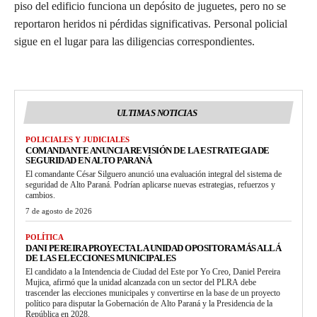
piso del edificio funciona un depósito de juguetes, pero no se
reportaron heridos ni pérdidas significativas. Personal policial
sigue en el lugar para las diligencias correspondientes.
ULTIMAS NOTICIAS
POLICIALES Y JUDICIALES
COMANDANTE ANUNCIA REVISIÓN DE LA ESTRATEGIA DE
SEGURIDAD EN ALTO PARANÁ
El comandante César Silguero anunció una evaluación integral del sistema de
seguridad de Alto Paraná. Podrían aplicarse nuevas estrategias, refuerzos y
cambios.
7 de agosto de 2026
POLÍTICA
DANI PEREIRA PROYECTA LA UNIDAD OPOSITORA MÁS ALLÁ
DE LAS ELECCIONES MUNICIPALES
El candidato a la Intendencia de Ciudad del Este por Yo Creo, Daniel Pereira
Mujica, afirmó que la unidad alcanzada con un sector del PLRA debe
trascender las elecciones municipales y convertirse en la base de un proyecto
político para disputar la Gobernación de Alto Paraná y la Presidencia de la
República en 2028.