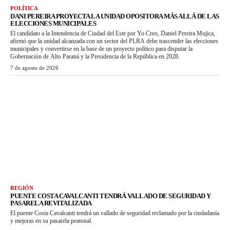
POLÍTICA
DANI PEREIRA PROYECTA LA UNIDAD OPOSITORA MÁS ALLÁ DE LAS
ELECCIONES MUNICIPALES
El candidato a la Intendencia de Ciudad del Este por Yo Creo, Daniel Pereira Mujica,
afirmó que la unidad alcanzada con un sector del PLRA debe trascender las elecciones
municipales y convertirse en la base de un proyecto político para disputar la
Gobernación de Alto Paraná y la Presidencia de la República en 2028.
7 de agosto de 2026
REGIÓN
PUENTE COSTA CAVALCANTI TENDRÁ VALLADO DE SEGURIDAD Y
PASARELA REVITALIZADA
El puente Costa Cavalcanti tendrá un vallado de seguridad reclamado por la ciudadanía
y mejoras en su pasarela peatonal.