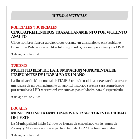
ULTIMAS NOTICIAS
POLICIALES Y JUDICIALES
CINCO APREHENDIDOS TRAS ALLANAMIENTO POR VIOLENTO
ASALTO
Cinco hombres fueron aprehendidos durante un allanamiento en Presidente
Franco. La Policía incautó 14 celulares, prendas, bolsos, precintos y un DVR.
9 de agosto de 2026
TURISMO
MULTITUD DESPIDE LA ILUMINACIÓN MONUMENTAL DE
ITAIPU ANTES DE UNA PAUSA DE UN AÑO
La Iluminación Monumental de ITAIPU realizó su última presentación antes de
una pausa de aproximadamente un año. El histórico sistema será reemplazado
por tecnología LED y regresará con nuevas posibilidades para el espectáculo.
9 de agosto de 2026
LOCALES
MUNICIPIO INICIA EMPEDRADOS EN 12 SECTORES DE CIUDAD
DEL ESTE
La Municipalidad inició 12 nuevos frentes de empedrado en las zonas de
Acaray y Monday, con una superficie total de 12.270 metros cuadrados.
9 de agosto de 2026