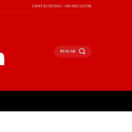
CONTÁCTENOS: +595 993 511788
BUSCAR
ICA
REGIÓN
FRONTERA
S