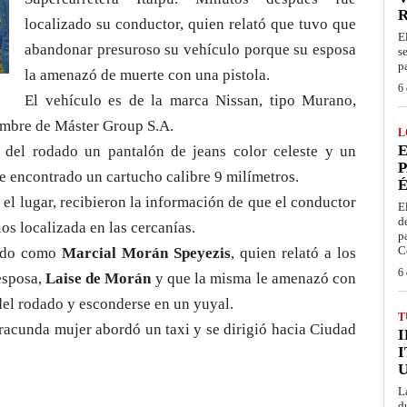
localizado su conductor, quien relató que tuvo que
E
abandonar presuroso su vehículo porque su esposa
s
p
la amenazó de muerte con una pistola.
6 
El vehículo es de la marca Nissan, tipo Murano,
nombre de Máster Group S.A.
L
E
s del rodado un pantalón de jeans color celeste y un
P
fue encontrado un cartucho calibre 9 milímetros.
É
 el lugar, recibieron la información de que el conductor
E
d
ios localizada en las cercanías.
p
C
cado como
Marcial Morán Speyezis
, quien relató a los
6 
esposa,
Laise de Morán
y que la misma le amenazó con
del rodado y esconderse en un yuyal.
T
 iracunda mujer abordó un taxi y se dirigió hacia Ciudad
I
L
d