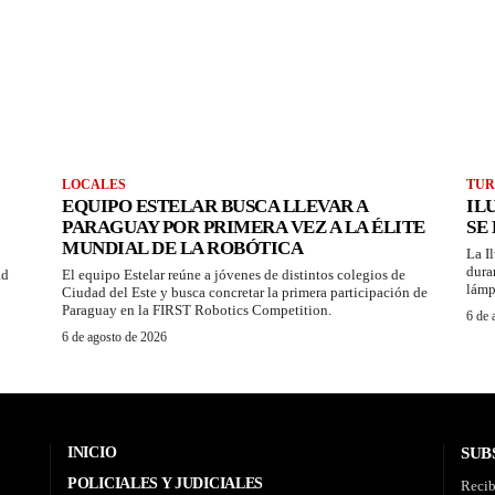
LOCALES
TUR
EQUIPO ESTELAR BUSCA LLEVAR A
IL
PARAGUAY POR PRIMERA VEZ A LA ÉLITE
SE
MUNDIAL DE LA ROBÓTICA
La I
dura
ad
El equipo Estelar reúne a jóvenes de distintos colegios de
lámp
Ciudad del Este y busca concretar la primera participación de
Paraguay en la FIRST Robotics Competition.
6 de 
6 de agosto de 2026
INICIO
SUB
POLICIALES Y JUDICIALES
Recib