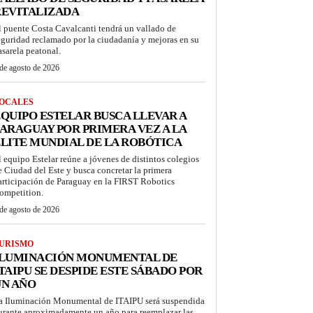
REVITALIZADA
l puente Costa Cavalcanti tendrá un vallado de
eguridad reclamado por la ciudadanía y mejoras en su
asarela peatonal.
de agosto de 2026
OCALES
QUIPO ESTELAR BUSCA LLEVAR A
ARAGUAY POR PRIMERA VEZ A LA
LITE MUNDIAL DE LA ROBÓTICA
l equipo Estelar reúne a jóvenes de distintos colegios
e Ciudad del Este y busca concretar la primera
articipación de Paraguay en la FIRST Robotics
ompetition.
de agosto de 2026
URISMO
ILUMINACIÓN MONUMENTAL DE
TAIPU SE DESPIDE ESTE SÁBADO POR
UN AÑO
a Iluminación Monumental de ITAIPU será suspendida
urante aproximadamente un año para reemplazar las