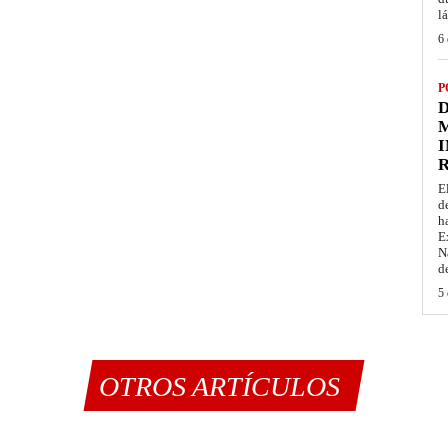
l
6 
P
D
M
I
E
d
h
E
N
d
5 
OTROS ARTÍCULOS