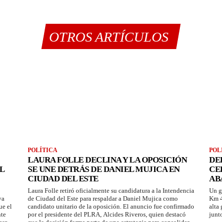
OTROS ARTÍCULOS
POLÍTICA
POL
LAURA FOLLE DECLINA Y LA OPOSICIÓN
DE
L
SE UNE DETRÁS DE DANIEL MUJICA EN
CE
CIUDAD DEL ESTE
AB
Laura Folle retiró oficialmente su candidatura a la Intendencia
Un g
ya
de Ciudad del Este para respaldar a Daniel Mujica como
Km 4
ue el
candidato unitario de la oposición. El anuncio fue confirmado
alta
nte
por el presidente del PLRA, Alcides Riveros, quien destacó
junt