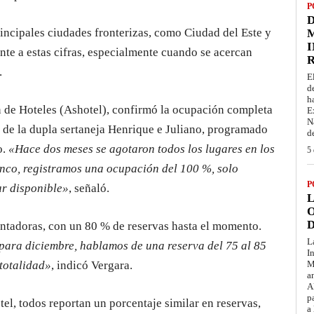
P
D
rincipales ciudades fronterizas, como Ciudad del Este y
M
I
te a estas cifras, especialmente cuando se acercan
.
E
d
h
ón de Hoteles (Ashotel), confirmó la ocupación completa
E
N
o de la dupla sertaneja Henrique e Juliano, programado
d
o.
«Hace dos meses se agotaron todos los lugares en los
5 
anco, registramos una ocupación del 100 %, solo
P
r disponible»
, señaló.
L
O
D
entadoras, con un 80 % de reservas hasta el momento.
L
ara diciembre, hablamos de una reserva del 75 al 85
I
 totalidad»
, indicó Vergara.
M
a
A
p
el, todos reportan un porcentaje similar en reservas,
a