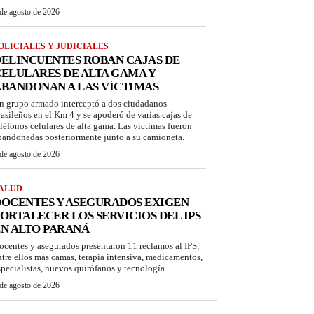
de agosto de 2026
OLICIALES Y JUDICIALES
ELINCUENTES ROBAN CAJAS DE
ELULARES DE ALTA GAMA Y
BANDONAN A LAS VÍCTIMAS
n grupo armado interceptó a dos ciudadanos
rasileños en el Km 4 y se apoderó de varias cajas de
eléfonos celulares de alta gama. Las víctimas fueron
bandonadas posteriormente junto a su camioneta.
de agosto de 2026
ALUD
OCENTES Y ASEGURADOS EXIGEN
ORTALECER LOS SERVICIOS DEL IPS
N ALTO PARANÁ
ocentes y asegurados presentaron 11 reclamos al IPS,
ntre ellos más camas, terapia intensiva, medicamentos,
specialistas, nuevos quirófanos y tecnología.
de agosto de 2026