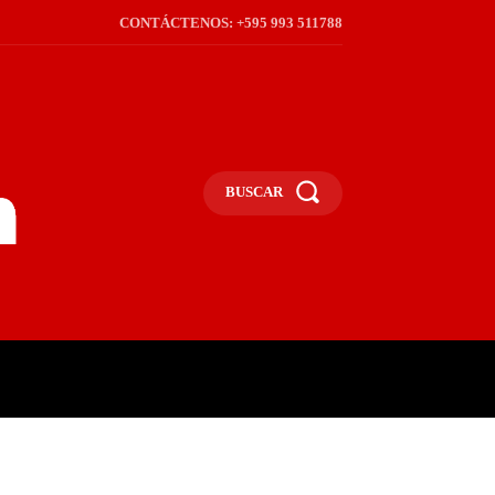
CONTÁCTENOS: +595 993 511788
BUSCAR
ICA
REGIÓN
FRONTERA
S