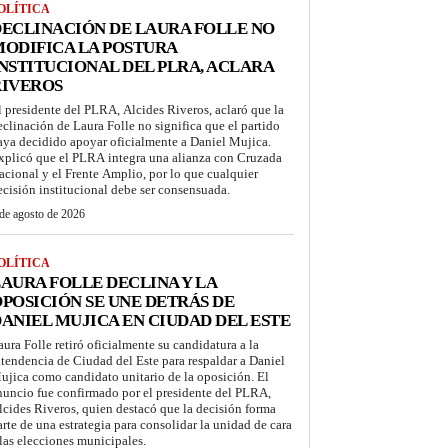
OLÍTICA
ECLINACIÓN DE LAURA FOLLE NO
ODIFICA LA POSTURA
NSTITUCIONAL DEL PLRA, ACLARA
RIVEROS
l presidente del PLRA, Alcides Riveros, aclaró que la
eclinación de Laura Folle no significa que el partido
aya decidido apoyar oficialmente a Daniel Mujica.
xplicó que el PLRA integra una alianza con Cruzada
acional y el Frente Amplio, por lo que cualquier
ecisión institucional debe ser consensuada.
de agosto de 2026
OLÍTICA
AURA FOLLE DECLINA Y LA
POSICIÓN SE UNE DETRÁS DE
ANIEL MUJICA EN CIUDAD DEL ESTE
aura Folle retiró oficialmente su candidatura a la
ntendencia de Ciudad del Este para respaldar a Daniel
ujica como candidato unitario de la oposición. El
nuncio fue confirmado por el presidente del PLRA,
lcides Riveros, quien destacó que la decisión forma
arte de una estrategia para consolidar la unidad de cara
 las elecciones municipales.