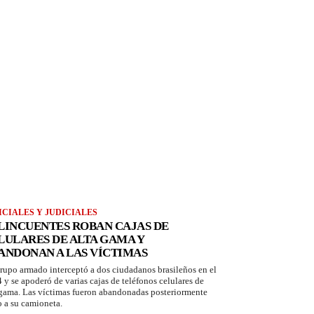
ICIALES Y JUDICIALES
LINCUENTES ROBAN CAJAS DE
LULARES DE ALTA GAMA Y
ANDONAN A LAS VÍCTIMAS
rupo armado interceptó a dos ciudadanos brasileños en el
 y se apoderó de varias cajas de teléfonos celulares de
 gama. Las víctimas fueron abandonadas posteriormente
o a su camioneta.