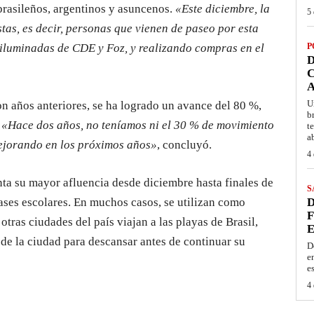
rasileños, argentinos y asuncenos.
«Este diciembre, la
5 
stas, es decir, personas que vienen de paseo por esta
s iluminadas de CDE y Foz, y realizando compras en el
P
D
C
A
U
n años anteriores, se ha logrado un avance del 80 %,
b
.
«Hace dos años, no teníamos ni el 30 % de movimiento
t
a
mejorando en los próximos años»
, concluyó.
4 
nta su mayor afluencia desde diciembre hasta finales de
S
lases escolares. En muchos casos, se utilizan como
D
F
tras ciudades del país viajan a las playas de Brasil,
E
de la ciudad para descansar antes de continuar su
D
e
e
4 