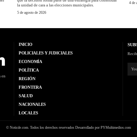
ser
que la decisión forma parte de una estrategia para consolidar
4 de 
la unidad de cara a las elecciones municipales.
5 de agosto de 2026
INICIO
SUB
POLICIALES Y JUDICIALES
Recib
ECONOMÍA
POLÍTICA
s en
REGIÓN
FRONTERA
SALUD
NACIONALES
LOCALES
© Noticde.com. Todos los derechos reservados Desarrollado por PYMultimedios.com