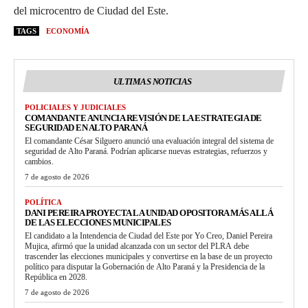
del microcentro de Ciudad del Este.
TAGS
ECONOMÍA
ULTIMAS NOTICIAS
POLICIALES Y JUDICIALES
COMANDANTE ANUNCIA REVISIÓN DE LA ESTRATEGIA DE
SEGURIDAD EN ALTO PARANÁ
El comandante César Silguero anunció una evaluación integral del sistema de
seguridad de Alto Paraná. Podrían aplicarse nuevas estrategias, refuerzos y
cambios.
7 de agosto de 2026
POLÍTICA
DANI PEREIRA PROYECTA LA UNIDAD OPOSITORA MÁS ALLÁ
DE LAS ELECCIONES MUNICIPALES
El candidato a la Intendencia de Ciudad del Este por Yo Creo, Daniel Pereira
Mujica, afirmó que la unidad alcanzada con un sector del PLRA debe
trascender las elecciones municipales y convertirse en la base de un proyecto
político para disputar la Gobernación de Alto Paraná y la Presidencia de la
República en 2028.
7 de agosto de 2026