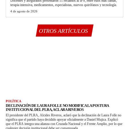
Docentes y asegurados presentaron 11 reclamos al IPS, entre ellos más camas,
terapia intensiva, medicamentos, especialistas, nuevos quirófanos y tecnología.
4 de agosto de 2026
OTROS ARTÍCULOS
POLÍTICA
DECLINACIÓN DE LAURA FOLLE NO MODIFICA LA POSTURA
INSTITUCIONAL DEL PLRA, ACLARA RIVEROS
El presidente del PLRA, Alcides Riveros, aclaró que la declinación de Laura Folle no
significa que el partido haya decidido apoyar oficialmente a Daniel Mujica. Explicó
que el PLRA integra una alianza con Cruzada Nacional y el Frente Amplio, por lo que
cualquier decisión institucional debe ser consensuada.