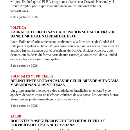
Mujica. Explicó que el PLRA integra una alianza con Cruzada Nacional y el
Frente Amplio, por lo que cualquier decisión institucional debe ser
consensuada.
5 de agosto de 2026
POLÍTICA
LAURA FOLLE DECLINA Y LA OPOSICIÓN SE UNE DETRÁS DE
DANIEL MUJICA EN CIUDAD DEL ESTE
Laura Folle retiró oficialmente su candidatura a la Intendencia de Ciudad del
Este para respaldar a Daniel Mujica como candidato unitario de la oposición. El
anuncio fue confirmado por el presidente del PLRA, Alcides Riveros, quien
destacó que la decisión forma parte de una estrategia para consolidar la unidad
de cara a las elecciones municipales.
5 de agosto de 2026
POLICIALES Y JUDICIALES
DELINCUENTES ROBAN CAJAS DE CELULARES DE ALTA GAMA
Y ABANDONAN A LAS VÍCTIMAS
Un grupo armado interceptó a dos ciudadanos brasileños en el Km 4 y se
apoderó de varias cajas de teléfonos celulares de alta gama. Las víctimas fueron
abandonadas posteriormente junto a su camioneta.
4 de agosto de 2026
SALUD
DOCENTES Y ASEGURADOS EXIGEN FORTALECER LOS
SERVICIOS DEL IPS EN ALTO PARANÁ