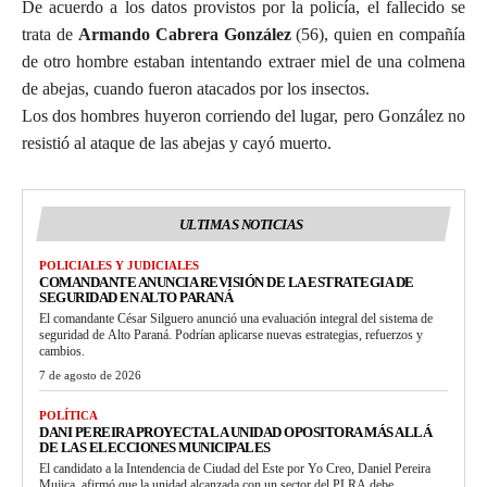
De acuerdo a los datos provistos por la policía, el fallecido se
trata de
Armando Cabrera González
(56), quien en compañía
de otro hombre estaban intentando extraer miel de una colmena
de abejas, cuando fueron atacados por los insectos.
Los dos hombres huyeron corriendo del lugar, pero González no
resistió al ataque de las abejas y cayó muerto.
ULTIMAS NOTICIAS
POLICIALES Y JUDICIALES
COMANDANTE ANUNCIA REVISIÓN DE LA ESTRATEGIA DE
SEGURIDAD EN ALTO PARANÁ
El comandante César Silguero anunció una evaluación integral del sistema de
seguridad de Alto Paraná. Podrían aplicarse nuevas estrategias, refuerzos y
cambios.
7 de agosto de 2026
POLÍTICA
DANI PEREIRA PROYECTA LA UNIDAD OPOSITORA MÁS ALLÁ
DE LAS ELECCIONES MUNICIPALES
El candidato a la Intendencia de Ciudad del Este por Yo Creo, Daniel Pereira
Mujica, afirmó que la unidad alcanzada con un sector del PLRA debe