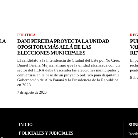
POLÍTICA
REG
LA
DANI PEREIRA PROYECTA LA UNIDAD
PU
OPOSITORA MÁS ALLÁ DE LAS
VA
ELECCIONES MUNICIPALES
RE
El candidato a la Intendencia de Ciudad del Este por Yo Creo,
El p
Daniel Pereira Mujica, afirmó que la unidad alcanzada con un
recl
sector del PLRA debe trascender las elecciones municipales y
peat
convertirse en la base de un proyecto político para disputar la
6 de 
Gobernación de Alto Paraná y la Presidencia de la República
en 2028.
7 de agosto de 2026
INICIO
SUB
POLICIALES Y JUDICIALES
Recib