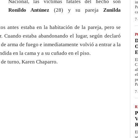
Nacional, las víctimas fatales del hecho son
i
P
Ronildo Antúnez
(28) y su pareja
Zunilda
c
7 
s antes estaba en la habitación de la pareja, pero se
P
r. Cuando estaba abandonando el lugar, según declaró
D
 de arma de fuego e inmediatamente volvió a entrar a la
O
E
dida en la cama y a su cuñado en el piso.
E
 de turno, Karen Chaparro.
C
a
e
p
P
7 
R
P
V
E
s