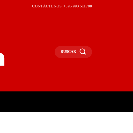
CONTÁCTENOS: +595 993 511788
BUSCAR
ICA
REGIÓN
FRONTERA
S