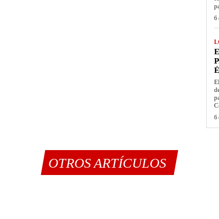
p
6 
L
E
P
É
E
d
p
C
6 
OTROS ARTÍCULOS