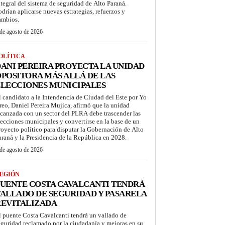
ntegral del sistema de seguridad de Alto Paraná.
odrían aplicarse nuevas estrategias, refuerzos y
ambios.
de agosto de 2026
OLÍTICA
ANI PEREIRA PROYECTA LA UNIDAD
POSITORA MÁS ALLÁ DE LAS
LECCIONES MUNICIPALES
l candidato a la Intendencia de Ciudad del Este por Yo
reo, Daniel Pereira Mujica, afirmó que la unidad
lcanzada con un sector del PLRA debe trascender las
lecciones municipales y convertirse en la base de un
royecto político para disputar la Gobernación de Alto
araná y la Presidencia de la República en 2028.
de agosto de 2026
EGIÓN
UENTE COSTA CAVALCANTI TENDRÁ
ALLADO DE SEGURIDAD Y PASARELA
REVITALIZADA
l puente Costa Cavalcanti tendrá un vallado de
eguridad reclamado por la ciudadanía y mejoras en su