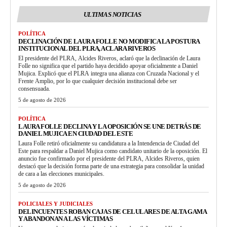
ULTIMAS NOTICIAS
POLÍTICA
DECLINACIÓN DE LAURA FOLLE NO MODIFICA LA POSTURA
INSTITUCIONAL DEL PLRA, ACLARA RIVEROS
El presidente del PLRA, Alcides Riveros, aclaró que la declinación de Laura
Folle no significa que el partido haya decidido apoyar oficialmente a Daniel
Mujica. Explicó que el PLRA integra una alianza con Cruzada Nacional y el
Frente Amplio, por lo que cualquier decisión institucional debe ser
consensuada.
5 de agosto de 2026
POLÍTICA
LAURA FOLLE DECLINA Y LA OPOSICIÓN SE UNE DETRÁS DE
DANIEL MUJICA EN CIUDAD DEL ESTE
Laura Folle retiró oficialmente su candidatura a la Intendencia de Ciudad del
Este para respaldar a Daniel Mujica como candidato unitario de la oposición. El
anuncio fue confirmado por el presidente del PLRA, Alcides Riveros, quien
destacó que la decisión forma parte de una estrategia para consolidar la unidad
de cara a las elecciones municipales.
5 de agosto de 2026
POLICIALES Y JUDICIALES
DELINCUENTES ROBAN CAJAS DE CELULARES DE ALTA GAMA
Y ABANDONAN A LAS VÍCTIMAS