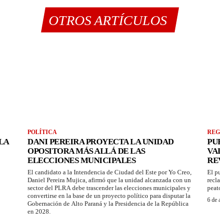
OTROS ARTÍCULOS
POLÍTICA
REG
LA
DANI PEREIRA PROYECTA LA UNIDAD
PU
OPOSITORA MÁS ALLÁ DE LAS
VA
ELECCIONES MUNICIPALES
RE
El candidato a la Intendencia de Ciudad del Este por Yo Creo,
El p
Daniel Pereira Mujica, afirmó que la unidad alcanzada con un
recl
sector del PLRA debe trascender las elecciones municipales y
peat
convertirse en la base de un proyecto político para disputar la
6 de 
Gobernación de Alto Paraná y la Presidencia de la República
en 2028.