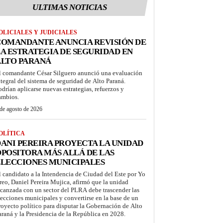
ULTIMAS NOTICIAS
OLICIALES Y JUDICIALES
COMANDANTE ANUNCIA REVISIÓN DE
A ESTRATEGIA DE SEGURIDAD EN
ALTO PARANÁ
l comandante César Silguero anunció una evaluación
ntegral del sistema de seguridad de Alto Paraná.
odrían aplicarse nuevas estrategias, refuerzos y
ambios.
de agosto de 2026
OLÍTICA
ANI PEREIRA PROYECTA LA UNIDAD
POSITORA MÁS ALLÁ DE LAS
LECCIONES MUNICIPALES
l candidato a la Intendencia de Ciudad del Este por Yo
reo, Daniel Pereira Mujica, afirmó que la unidad
lcanzada con un sector del PLRA debe trascender las
lecciones municipales y convertirse en la base de un
royecto político para disputar la Gobernación de Alto
araná y la Presidencia de la República en 2028.