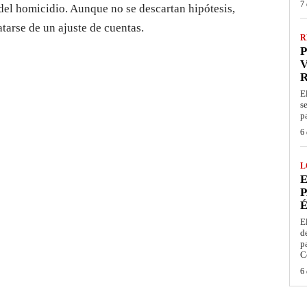
7 
 del homicidio. Aunque no se descartan hipótesis,
atarse de un ajuste de cuentas.
R
P
V
E
s
p
6 
L
E
P
É
E
d
p
C
6 