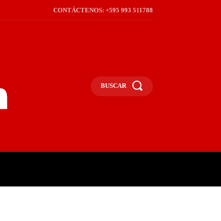
CONTÁCTENOS: +595 993 511788
BUSCAR
ICA
REGIÓN
FRONTERA
S