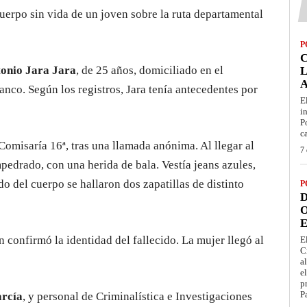
erpo sin vida de un joven sobre la ruta departamental
P
onio Jara Jara
, de 25 años, domiciliado en el
L
anco. Según los registros, Jara tenía antecedentes por
E
i
P
c
Comisaría 16ª, tras una llamada anónima. Al llegar al
7 
pedrado, con una herida de bala. Vestía jeans azules,
do del cuerpo se hallaron dos zapatillas de distinto
P
D
O
E
en confirmó la identidad del fallecido. La mujer llegó al
E
C
a
e
p
P
rcía
, y personal de Criminalística e Investigaciones